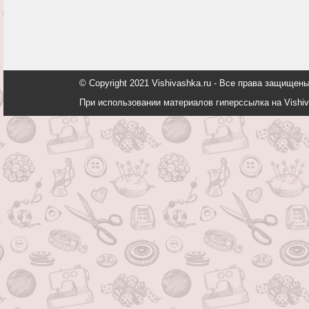
© Copyright 2021 Vishivashka.ru - Все права защи
При использовании материалов гиперссылка на Vishiv