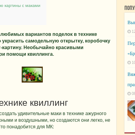
ю картины с маками
Попу
Выв
1
 любимых вариантов поделок в технике
 украсить самодельную открытку, коробочку
Пер
г-картину. Необычайно красивыми
«Бр
ри помощи квиллинга.
1
Вяж
пра
0
ехнике квиллинг
 создать удивительные маки в технике ажурного
ными и воздушными, но создаются они легко, не
то понадобится для МК: