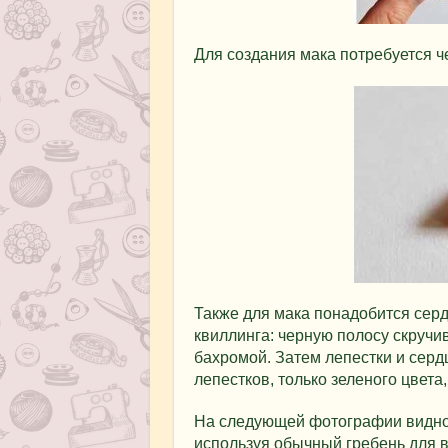
Для создания мака потребуется ч
Также для мака понадобится серд
квиллинга: черную полосу скручи
бахромой. Затем лепестки и серд
лепестков, только зеленого цвет
На следующей фотографии видно,
используя обычный гребень для в