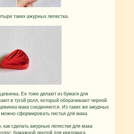
етыре таких ажурных лепестка.
цевинка. Ее тоже делают из бумаги для
вают в тугой ролл, который оборачивают черной
цевинка мака соединяются. Из таких же ажурных
а, можно сформировать листья для мака.
 как сделать ажурные лепестки для мака
олос: бумажной лентой для квиллинга