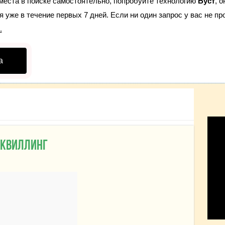
места в поиске самостоятельно, попробуйте технологию
Буст
, 
 уже в течение первых 7 дней. Если ни один запрос у вас не про
.
а
 квиллинг