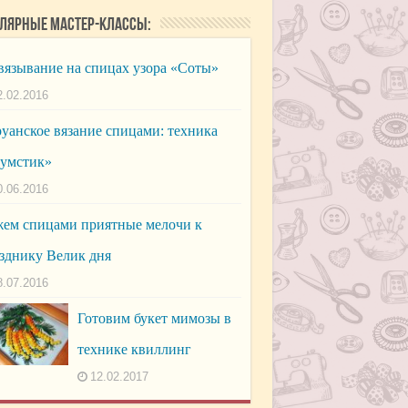
лярные мастер-классы:
язывание на спицах узора «Соты»
2.02.2016
уанское вязание спицами: техника
умстик»
0.06.2016
ем спицами приятные мелочи к
зднику Велик дня
8.07.2016
Готовим букет мимозы в
технике квиллинг
12.02.2017