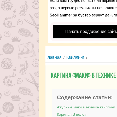
Если вам трудно попасть на первые 
раз, а первые результаты появляются
SeoHammer
за бустер
вернут деньги
Начать продвижение сайт
Главная
/
Квиллинг
/
Картина «Маки» в технике
Содержание статьи:
Ажурные маки в технике квиллинг
Карина «В поле»