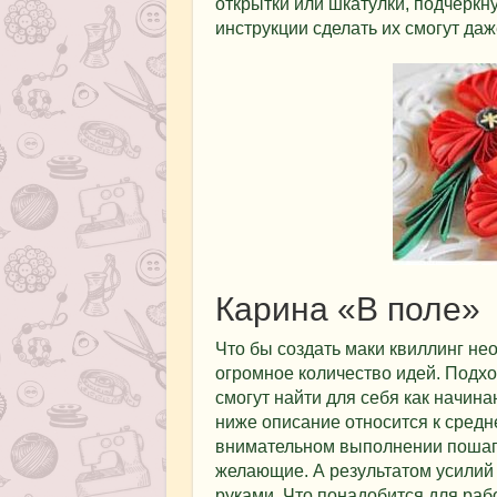
открытки или шкатулки, подчеркну
инструкции сделать их смогут да
Карина «В поле»
Что бы создать маки квиллинг не
огромное количество идей. Подх
смогут найти для себя как начин
ниже описание относится к средн
внимательном выполнении пошаго
желающие. А результатом усилий 
руками. Что понадобится для раб