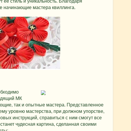
т ее стиль и уникальность. Благодаря
же начинающие мастера квиллинга.
обходимо
одящий МК
ающие, так и опытные мастера. Представленное
ему уровню мастерства, при должном упорстве,
вых инструкций, справиться с ним смогут все
станет чудесная картина, сделанная своими
оты: