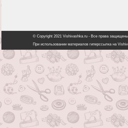
© Copyright 2021 Vishivashka.ru - Все права защи
При использовании материалов гиперссылка на Vishiv