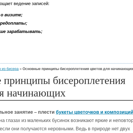
рощает ведение записей:
о визите;
 предоплаты;
ьше зарабатывать;
 из бисера
»
Основные принципы бисероплетения цветов для начинающи
 принципы бисероплетения
ля начинающих
льное занятие – плести
букеты цветочков и композици
на глазах из маленьких бусинок возникают яркие и неповт
, если они получаются неровными. Ведь в природе нет двух