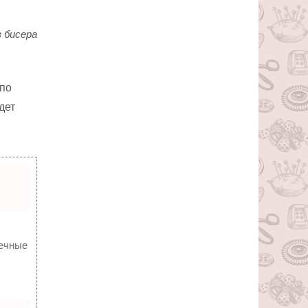
 бисера
 по
дет
вечные