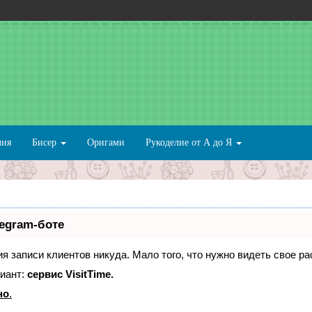
лия
Бисер
Оригами
Рукоделие от А до Я
legram-боте
ния записи клиентов никуда. Мало того, что нужно видеть свое р
иант:
сервис VisitTime.
но
.