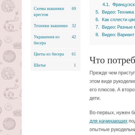
4.1
Французско
Схемы вышивки
69
5
Видео: Техника
крестом
6
Как сплести цве
Техники вышивки
32
7
Видео: Разные 
8
Видео: Вариант
Украшения из
42
бисера
Цветы из бисера
61
Что потреб
Шитье
1
Прежде чем присту
этом виде рукоделия
его плюсов. А второ
дети.
Во-первых, нужен б
для начинающих
по
опытные рукодельн