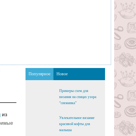
х
Популярное
Новое
Примеры схем для
вязания на спицах узора
“снежинка”
й
из
Увлекательное вязание
оримые
красивой кофты для
малыша