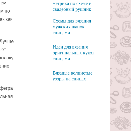
тем,
метрика по схеме и
свадебный рушник
им по
ак как
Схемы для вязания
мужских шапок
спицами
 Лучше
Идеи для вязания
чет
оригинальных кукол
олоку.
спицами
ление
Вязаные волнистые
узоры на спицах
 фетра
альная