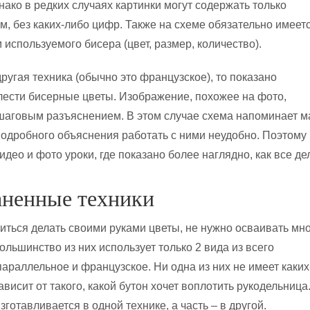
нако в редких случаях картинки могут содержать только
м, без каких-либо цифр. Также на схеме обязательно имеет
 используемого бисера (цвет, размер, количество).
ругая техника (обычно это французское), то показано
плести бисерные цветы. Изображение, похожее на фото,
аговым разъяснением. В этом случае схема напоминает м
 подробного объяснения работать с ними неудобно. Поэтому
део и фото уроки, где показано более наглядно, как все де
аненные техники
читься делать своими руками цветы, не нужно осваивать мн
ольшинство из них использует только 2 вида из всего
параллельное и французское. Ни одна из них не имеет каки
висит от такого, какой бутон хочет воплотить рукодельница
зготавливается в одной технике, а часть – в другой.