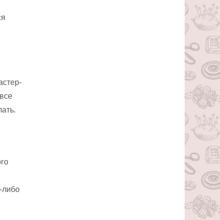
ся
астер-
 все
лать.
ого
х-либо
.