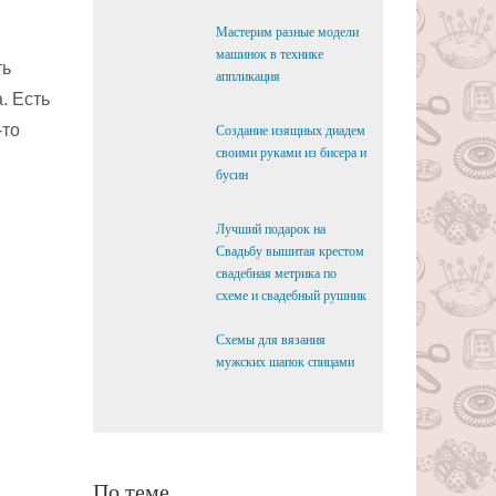
Мастерим разные модели
машинок в технике
ть
аппликация
. Есть
-то
Создание изящных диадем
своими руками из бисера и
бусин
Лучший подарок на
Свадьбу вышитая крестом
свадебная метрика по
схеме и свадебный рушник
Схемы для вязания
мужских шапок спицами
По теме