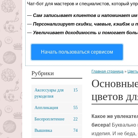
Чат-бот для мастеров и специалистов, который уп
—
Сам записывает клиентов и напоминает им 
—
Персонализирует скидки, чаевые, кэшбэк и
—
Увеличивает доходимость и помогает бол
Начать пользоваться сервисом
Главная страница
»
Цветы
Рубрики
Основные
Аксессуары для
15
цветов д
рукоделия
Аппликация
55
Какое же увлекате
Бисероплетение
22
бисера!
Буквально 
Вышивка
74
изделия. И не беда