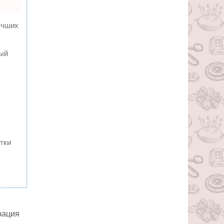
учших
ный
тки
рация