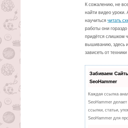
К сожалению, не вс
найти видео уроки. 
научиться
читать с
работы они гораздо
придётся слишком ча
вышиванию, здесь и
зависеть от техники
Забиваем Сайт
SeoHammer
Каждая ссылка анал
SeoHammer делает 
ссылки, статьи, уп
SeoHammer для про