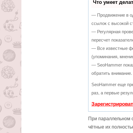
Что умеет дела
— Продвижение в од
ссылок с высокой с
— Регулярная прове
пересчет показател
— Все известные ф
(упоминания, мнения
— SeoHammer покаже
обратить внимание.
SeoHammer еще пре
раз, а первые резу
Зарегистрироват
При параллельном о
чётные их полность