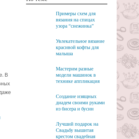
Примеры схем для
вязания на спицах
узора “снежинка”
Увлекательное вязание
красивой кофты для
малыша
Мастерим разные
е. В
модели машинок в
технике аппликация
авных
 даже
Создание изящных
диадем своими руками
из бисера и бусин
Лучший подарок на
Свадьбу вышитая
крестом свадебная