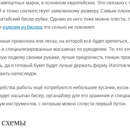
 импортных марок, в основном европейских. Это связано с 
й и точно соответствует заявленному размеру. Самым плох
китайский бисер-рубка. Однако из него тоже можно плести, т
го
изделия из бисера
это сильно не повлияет.
нкая проволока или леска, на которой всё будет крепиться.
 в специализированных магазинах по рукоделию. Те, кто хо
кую поделку своими руками, лучше предпочесть тонкую пров
ь, да и готовый букет будет лучше держать форму. Изготов
авить напоследок.
добства работы ещё потребуются небольшие кусачки, кусок
будет насыпан бисер, органайзер для его хранения и специ
мум инструментов, с которым можно сплести первый бутон.
 схемы