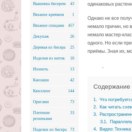
Вышивка бисером
43
одинаковых растений
Вязание крючком
1
Однако не все полу
Вязание спицами
457
немало причин, но в
немало мастер-клас
Декупаж
26
одного. Но если при
Деревья из бисера
25
приёмы. Зная их, м
Изделия из ниток
10
Изонить
13
Канзаши
42
Содержание
Квиллинг
144
1
Что потребуетс
Оригами
73
2
Как читать схе
Плетение
33
3
Распространенн
резинками
3.1
Параллель
4
Видео: Техника
Поделки из бисера
73