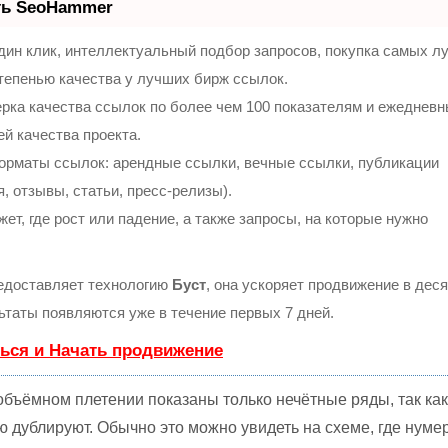
ть SeoHammer
ин клик, интеллектуальный подбор запросов, покупка самых л
тепенью качества у лучших бирж ссылок.
рка качества ссылок по более чем 100 показателям и ежеднев
ей качества проекта.
орматы ссылок: арендные ссылки, вечные ссылки, публикации
, отзывы, статьи, пресс-релизы).
т, где рост или падение, а также запросы, на которые нужно
доставляет технологию
Буст
, она ускоряет продвижение в деся
льтаты появляются уже в течение первых 7 дней.
ься и Начать продвижение
бъёмном плетении показаны только нечётные ряды, так как
ю дублируют. Обычно это можно увидеть на схеме, где нуме