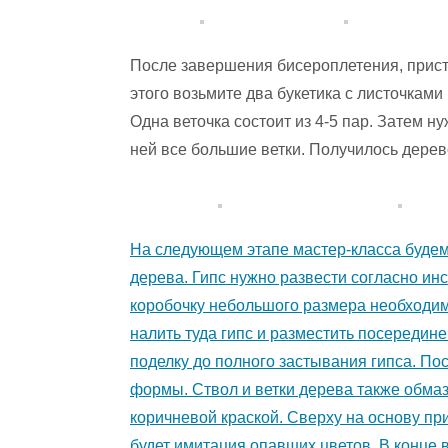
После завершения бисероплетения, прис
этого возьмите два букетика с листочкам
Одна веточка состоит из 4-5 пар. Затем н
ней все большие ветки. Получилось дерев
На следующем этапе мастер-класса будем
дерева. Гипс нужно развести согласно инс
коробочку небольшого размера необходим
налить туда гипс и разместить посередин
поделку до полного застывания гипса. Пос
формы. Ствол и ветки дерева также обмаз
коричневой краской. Сверху на основу пр
будет имитация опавших цветов. В конце 