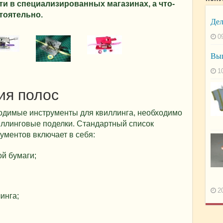
и в специализированных магазинах, а что-
тоятельно.
Дел
0
Выш
1
ия полос
одимые инструменты для квиллинга, необходимо
виллинговые поделки. Стандартный список
ументов включает в себя:
ой бумаги;
2
инга;