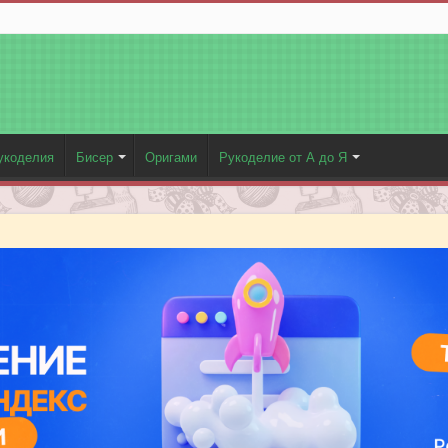
укоделия
Бисер
Оригами
Рукоделие от А до Я