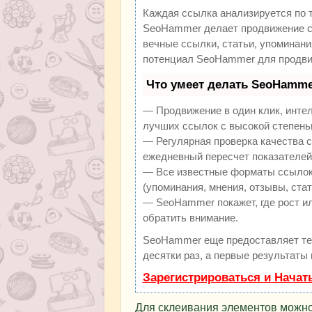
Каждая ссылка анализируется по 
SeoHammer делает продвижение са
вечные ссылки, статьи, упоминани
потенциал SeoHammer для продви
Что умеет делать SeoHamme
— Продвижение в один клик, инте
лучших ссылок с высокой степень
— Регулярная проверка качества с
ежедневный пересчет показателей 
— Все известные форматы ссылок:
(упоминания, мнения, отзывы, стат
— SeoHammer покажет, где рост ил
обратить внимание.
SeoHammer еще предоставляет т
десятки раз, а первые результаты
Зарегистрироваться и Начат
Для склеивания элементов можно