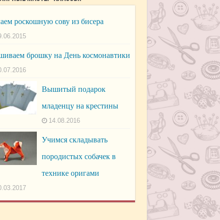
аем роскошную сову из бисера
9.06.2015
иваем брошку на День космонавтики
0.07.2016
Вышитый подарок
младенцу на крестины
14.08.2016
Учимся складывать
породистых собачек в
технике оригами
0.03.2017