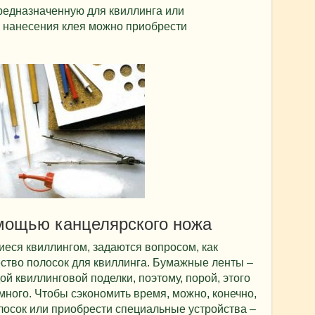
редназначенную для квиллинга или
а нанесения клея можно приобрести
мощью канцелярского ножа
еся квиллингом, задаются вопросом, как
ство полосок для квиллинга. Бумажные ленты –
й квиллинговой поделки, поэтому, порой, этого
много. Чтобы сэкономить время, можно, конечно,
лосок или приобрести специальные устройства –