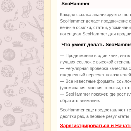
SeoHammer
Каждая ссылка анализируется по 
SeoHammer делает продвижение са
вечные ссылки, статьи, упоминани
потенциал SeoHammer для продви
Что умеет делать SeoHamme
— Продвижение в один клик, инте
лучших ссылок с высокой степень
— Регулярная проверка качества с
ежедневный пересчет показателей 
— Все известные форматы ссылок:
(упоминания, мнения, отзывы, стат
— SeoHammer покажет, где рост ил
обратить внимание.
SeoHammer еще предоставляет т
десятки раз, а первые результаты
Зарегистрироваться и Начат