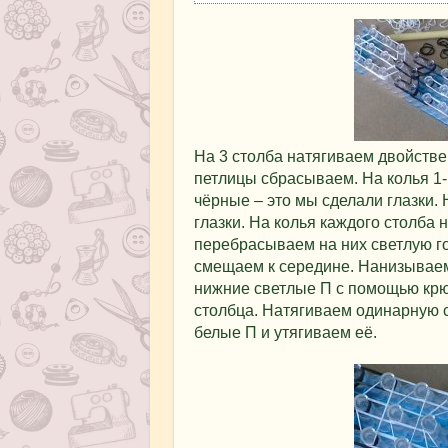
На 3 столба натягиваем двойстве
петлицы сбрасываем. На колья 1-г
чёрные – это мы сделали глазки. 
глазки. На колья каждого столба
перебрасываем на них светлую г
смещаем к середине. Нанизываем
нижние светлые П с помощью крю
столбца. Натягиваем одинарную 
белые П и утягиваем её.