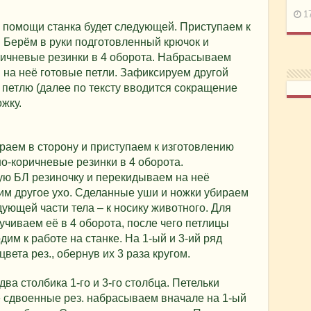
1
и помощи станка будет следующей. Приступаем к
. Берём в руки подготовленный крючок и
ичневые резинки в 4 оборота. Набрасываем
 на неё готовые петли. Зафиксируем другой
петлю (далее по тексту вводится сокращение
жку.
раем в сторону и приступаем к изготовлению
о-коричневые резинки в 4 оборота.
ю БЛ резиночку и перекидываем на неё
им другое ухо. Сделанные уши и ножки убираем
дующей части тела – к носику животного. Для
учиваем её в 4 оборота, после чего петлицы
им к работе на станке. На 1-ый и 3-ий ряд
ета рез., обернув их 3 раза кругом.
а столбика 1-го и 3-го столбца. Петельки
е сдвоенные рез. набрасываем вначале на 1-ый