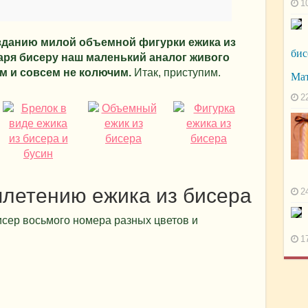
1
зданию милой объемной фигурки ежика из
бис
аря бисеру наш маленький аналог живого
 и совсем не колючим.
Итак, приступим.
Ма
2
плетению ежика из бисера
2
исер восьмого номера разных цветов и
1