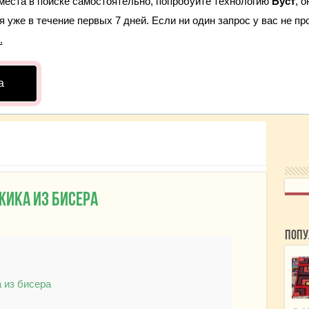
места в поиске самостоятельно, попробуйте технологию
Буст
, 
 уже в течение первых 7 дней. Если ни один запрос у вас не про
.
а
жика из бисера
Попу
 из бисера