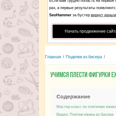
Если вам трудно попасть на первые 
раз, а первые результаты появляются
SeoHammer
за бустер
вернут деньги
Начать продвижение сайт
Главная
/
Поделки из бисера
/
Учимся плести фигурки е
Содержание
Мастер-класс по плетению ежика
Видео: Плетем ежика из бисера