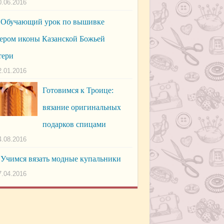
0.06.2016
Обучающий урок по вышивке
ером иконы Казанской Божьей
тери
2.01.2016
Готовимся к Троице:
вязание оригинальных
подарков спицами
4.08.2016
Учимся вязать модные купальники
7.04.2016