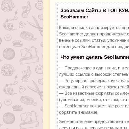
Забиваем Сайты В ТОП КУВ
SeoHammer
Каждая ссылка анализируется по 
SeoHammer делает продвижение са
вечные ссылки, статьи, упоминани
потенциал SeoHammer для продви
Что умеет делать SeoHamme
— Продвижение в один клик, инте
лучших ссылок с высокой степень
— Регулярная проверка качества с
ежедневный пересчет показателей 
— Все известные форматы ссылок:
(упоминания, мнения, отзывы, стат
— SeoHammer покажет, где рост ил
обратить внимание.
SeoHammer еще предоставляет т
десятки раз, а первые результаты