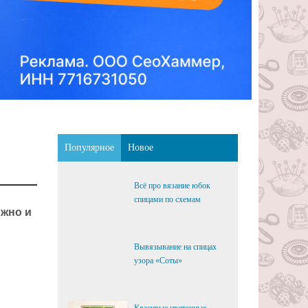
Популярное
Новое
Всё про вязание юбок
спицами по схемам
ожно и
Вывязывание на спицах
узора «Соты»