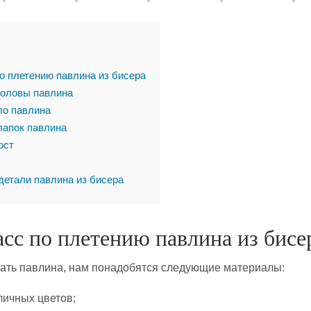
о плетению павлина из бисера
головы павлина
ло павлина
лапок павлина
ост
детали павлина из бисера
сс по плетению павлина из бисе
лать павлина, нам понадобятся следующие материалы:
личных цветов;