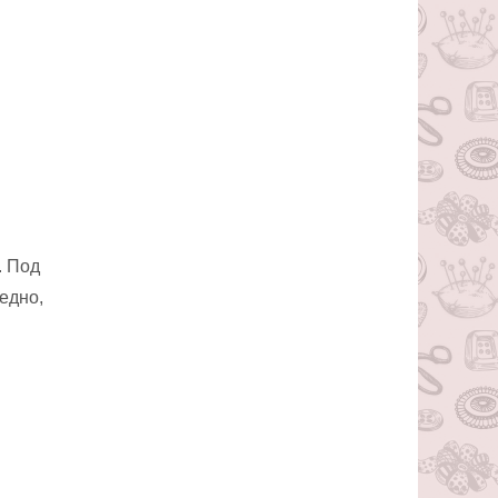
. Под
едно,