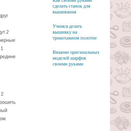
Как своими руками
сделать станок для
вышивания
друг
Учимся делать
ут 2
вышивку на
трикотажном полотне
 черные
 1
Вязание оригинальных
ередине
моделей шарфов
своими руками
 2
прошить
ерый
ном