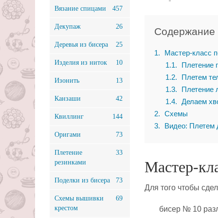
Вязание спицами
457
Декупаж
26
Содержание
Деревья из бисера
25
1
Мастер-класс п
Изделия из ниток
10
1.1
Плетение 
1.2
Плетем те
Изонить
13
1.3
Плетение 
Канзаши
42
1.4
Делаем хв
2
Схемы
Квиллинг
144
3
Видео: Плетем 
Оригами
73
Плетение
33
Мастер-кла
резинками
Поделки из бисера
73
Для того чтобы сде
Схемы вышивки
69
крестом
бисер № 10 раз