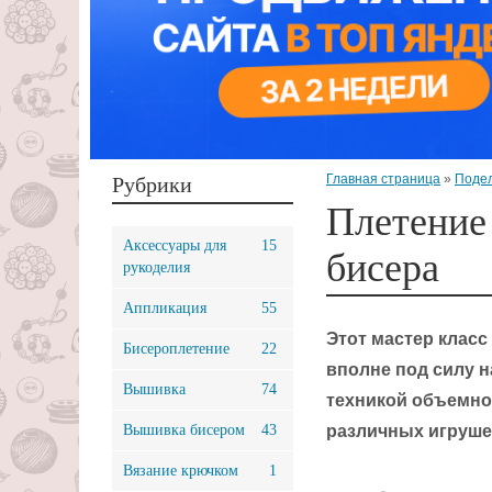
Главная страница
»
Подел
Рубрики
Плетение
Аксессуары для
15
бисера
рукоделия
Аппликация
55
Этот мастер класс
Бисероплетение
22
вполне под силу 
Вышивка
74
техникой объемно
Вышивка бисером
43
различных игруше
Вязание крючком
1