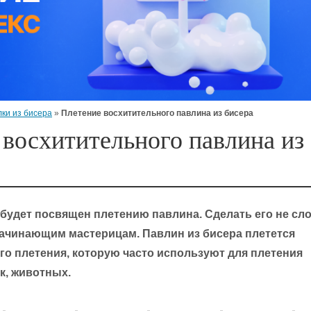
ки из бисера
»
Плетение восхитительного павлина из бисера
 восхитительного павлина из
 будет посвящен плетению павлина. Сделать его не сл
начинающим мастерицам. Павлин из бисера плетется
го плетения, которую часто используют для плетения
к, животных.