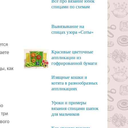
Всё про вязание юбок
спицами по схемам
Вывязывание на
спицах узора «Соты»
ется
Красивые цветочные
раете
аппликации из
гофрированной бумаги
ы, как
Изящные кошки и
котята в разнообразных
аппликациях
Уроки и примеры
но
вязания спицами шапок
 три
для мальчиков
евого