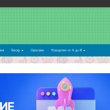
лия
Бисер
Оригами
Рукоделие от А до Я