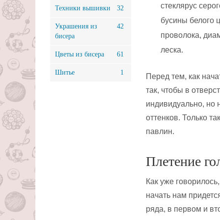
стеклярус серог
Техники вышивки
32
бусины белого ц
Украшения из
42
проволока, диам
бисера
леска.
Цветы из бисера
61
Шитье
1
Перед тем, как нача
так, чтобы в отверс
индивидуально, но 
оттенков. Только та
павлин.
Плетение го
Как уже говорилось
начать нам придетс
ряда, в первом и вт