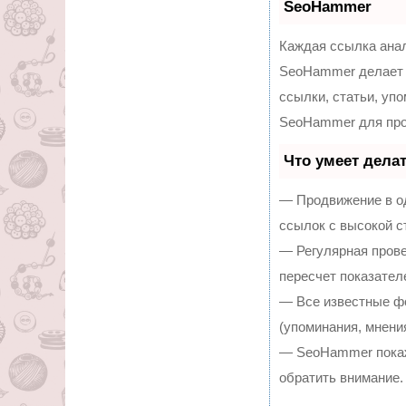
SeoHammer
Каждая ссылка анал
SeoHammer делает 
ссылки, статьи, уп
SeoHammer для про
Что умеет дела
— Продвижение в од
ссылок с высокой с
— Регулярная прове
пересчет показател
— Все известные ф
(упоминания, мнения
— SeoHammer покаже
обратить внимание.