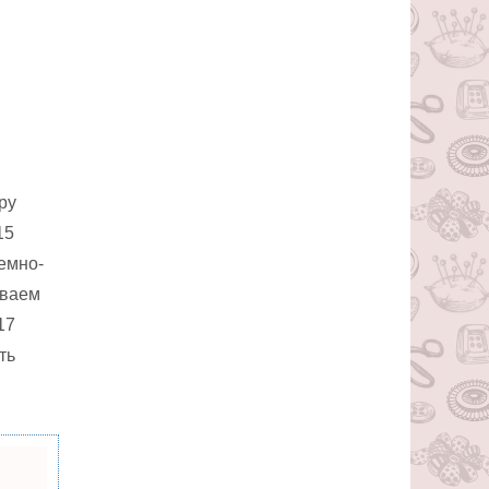
ру
15
емно-
еваем
17
ть