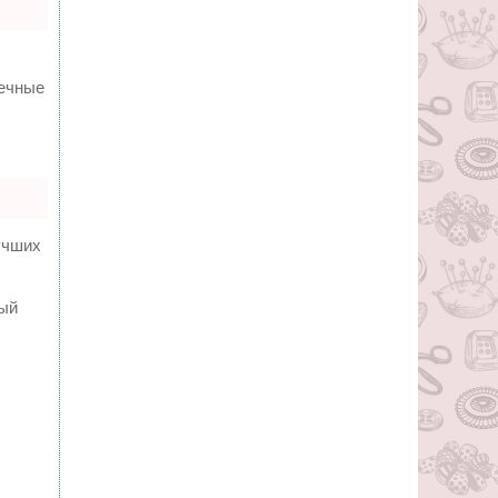
вечные
учших
ный