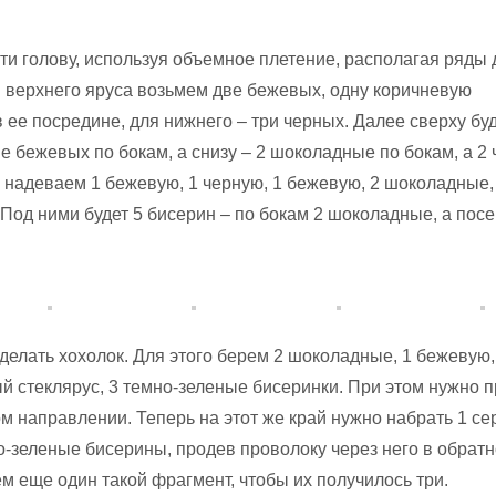
ти голову, используя объемное плетение, располагая ряды 
я верхнего яруса возьмем две бежевых, одну коричневую
 ее посредине, для нижнего – три черных. Далее сверху буд
е бежевых по бокам, а снизу – 2 шоколадные по бокам, а 2
 надеваем 1 бежевую, 1 черную, 1 бежевую, 2 шоколадные,
 Под ними будет 5 бисерин – по бокам 2 шоколадные, а пос
делать хохолок. Для этого берем 2 шоколадные, 1 бежевую,
й стеклярус, 3 темно-зеленые бисеринки. При этом нужно 
ом направлении. Теперь на этот же край нужно набрать 1 с
но-зеленые бисерины, продев проволоку через него в обрат
м еще один такой фрагмент, чтобы их получилось три.