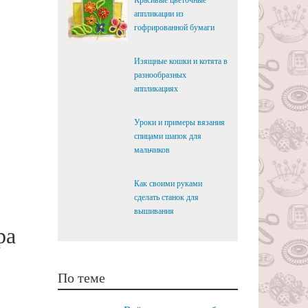
Красивые цветочные
аппликации из
гофрированной бумаги
Изящные кошки и котята в
разнообразных
аппликациях
Уроки и примеры вязания
спицами шапок для
мальчиков
Как своими руками
сделать станок для
вышивания
ра
По теме