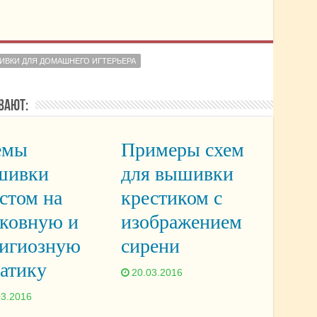
ВКИ ДЛЯ ДОМАШНЕГО ИГТЕРЬЕРА
вают:
емы
Примеры схем
шивки
для вышивки
стом на
крестиком с
рковную и
изображением
лигиозную
сирени
атику
20.03.2016
03.2016