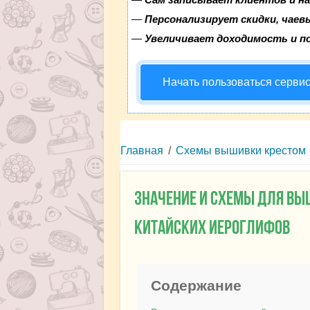
—
Персонализирует скидки, чаев
—
Увеличивает доходимость и п
Начать пользоваться серви
Главная
/
Схемы вышивки крестом
Значение и схемы для в
китайских иероглифов
Содержание