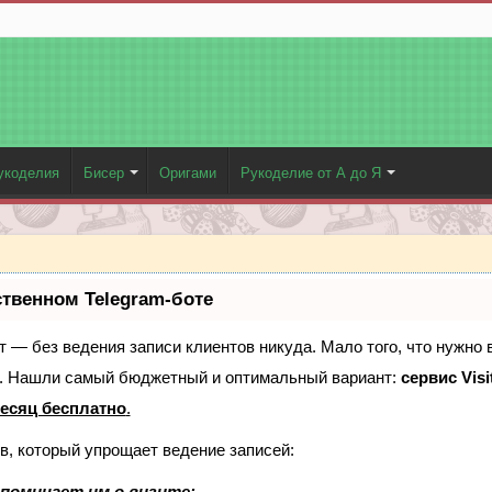
укоделия
Бисер
Оригами
Рукоделие от А до Я
ственном Telegram-боте
ает — без ведения записи клиентов никуда. Мало того, что нужно 
е. Нашли самый бюджетный и оптимальный вариант:
сервис Visi
есяц бесплатно
.
в, который упрощает ведение записей:
поминает им о визите;