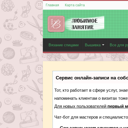
Главная
Карта сайта
Вязание спицами
Вышивка
Все для р
Сервис онлайн-записи на соб
Тот, кто работает в сфере услуг, зн
напоминать клиентам о визитах тож
Для новых пользователей
первый м
Чат-бот для мастеров и специалисто
—
Сам записывает клиентов и на