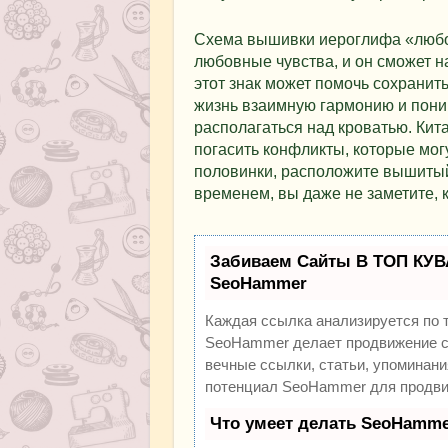
Схема вышивки иероглифа «любо
любовные чувства, и он сможет на
этот знак может помочь сохранит
жизнь взаимную гармонию и пони
располагаться над кроватью. Кита
погасить конфликты, которые могу
половинки, расположите вышитый
временем, вы даже не заметите, 
Забиваем Сайты В ТОП КУВ
SeoHammer
Каждая ссылка анализируется по 
SeoHammer делает продвижение са
вечные ссылки, статьи, упоминани
потенциал SeoHammer для продви
Что умеет делать SeoHamme