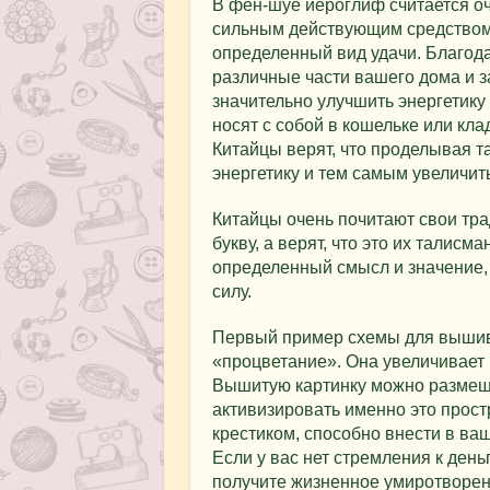
В фен-шуе иероглиф считается о
сильным действующим средством
определенный вид удачи. Благода
различные части вашего дома и за
значительно улучшить энергетику 
носят с собой в кошельке или клад
Китайцы верят, что проделывая 
энергетику и тем самым увеличить
Китайцы очень почитают свои тра
букву, а верят, что это их талисм
определенный смысл и значение, 
силу.
Первый пример схемы для вышив
«процветание». Она увеличивает 
Вышитую картинку можно размеща
активизировать именно это прост
крестиком, способно внести в ва
Если у вас нет стремления к день
получите жизненное умиротворен