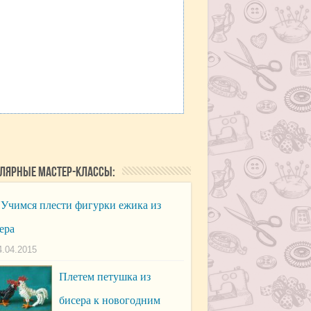
лярные мастер-классы:
Учимся плести фигурки ежика из
ера
4.04.2015
Плетем петушка из
бисера к новогодним