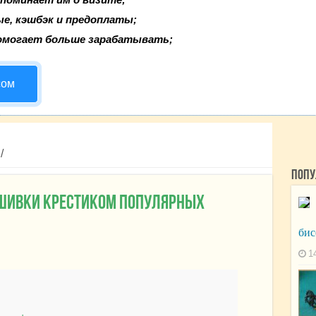
ые, кэшбэк и предоплаты;
омогает больше зарабатывать;
сом
/
Попу
ышивки крестиком популярных
бис
1