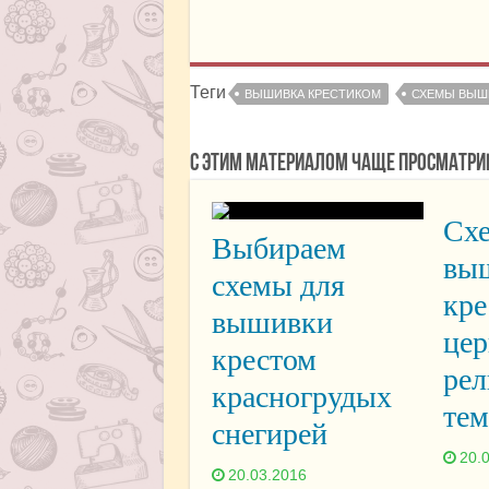
Теги
ВЫШИВКА КРЕСТИКОМ
СХЕМЫ ВЫШИ
С этим материалом чаще просматри
Сх
Выбираем
вы
схемы для
кре
вышивки
це
крестом
ре
красногрудых
тем
снегирей
20.
20.03.2016