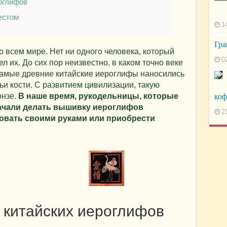
оглифов
естом
1
Гра
 всем мире. Нет ни одного человека, который
0
л их. До сих пор неизвестно, в каком точно веке
Самые древние китайские иероглифы наносились
и кости. С развитием цивилизации, такую
онзе.
В наше время, рукодельницы, которые
коф
начали делать вышивку иероглифов
2
овать своими руками или приобрести
 китайских иероглифов