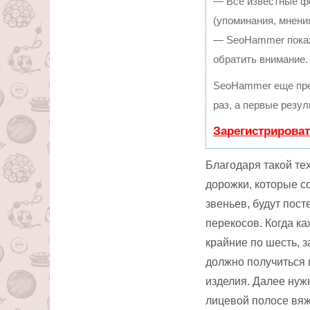
— Все известные ф
(упоминания, мнения
— SeoHammer покаже
обратить внимание.
SeoHammer еще пре
раз, а первые резу
Зарегистрироват
Благодаря такой те
дорожки, которые с
звеньев, будут пос
перекосов. Когда к
крайние по шесть, 
должно получиться 
изделия. Далее нуж
лицевой полосе вяж