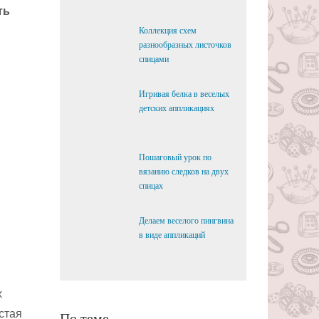
ть
Коллекция схем
разнообразных листочков
спицами
Игривая белка в веселых
детских аппликациях
Пошаговый урок по
вязанию следков на двух
спицах
Делаем веселого пингвина
в виде аппликаций
х
стая
По теме