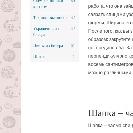
Схемы вышивки
69
работа, что она зай
крестом
связать спицами уз
Техники вышивки
32
формы. Ширина его 
Украшения из
42
После того, как вы
бисера
образом: закрутите
Цветы из бисера
61
посередине лба. Зат
перпендикулярно кр
Шитье
1
восемь сантиметров
можно различными 
Шапка – ч
Шапка – чалма спиц