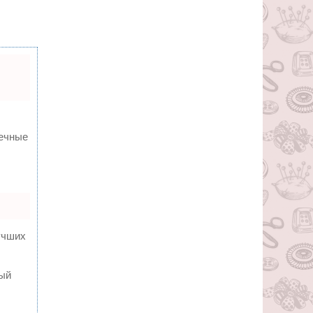
вечные
учших
ный