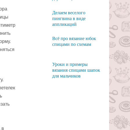
ора
Делаем веселого
пицы
пингвина в виде
аппликаций
нтиметр
лнить
Всё про вязание юбок
орму.
спицами по схемам
лняться
Уроки и примеры
вязания спицами шапок
для мальчиков
у.
петелек
ь
язать
 в