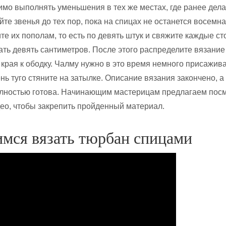
имо выполнять уменьшения в тех же местах, где ранее дел
те звенья до тех пор, пока на спицах не останется восемн
те их пополам, то есть по девять штук и свяжите каждые с
ать девять сантиметров. После этого распределите вязание 
 края к ободку. Чалму нужно в это время немного присажива
нь туго стяните на затылке. Описание вязания закончено, а
олностью готова. Начинающим мастерицам предлагаем пос
ео, чтобы закрепить пройденный материал.
имся вязать тюрбан спицами