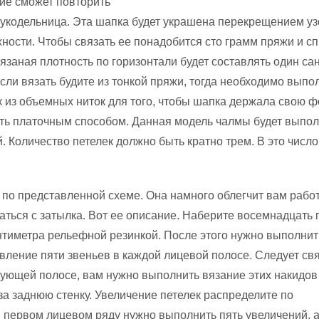
ние сможет повторить
укодельница. Эта шапка будет украшена перекрещением уз
хности. Чтобы связать ее понадобится сто грамм пряжи и с
язаная плотность по горизонтали будет составлять один са
сли вязать будите из тонкой пряжи, тогда необходимо выпо
 из объемных ниток для того, чтобы шапка держала свою ф
ть платочным способом. Данная модель чалмы будет выпо
. Количество петелек должно быть кратно трем. В это число
 по представленной схеме. Она намного облегчит вам работ
аться с затылка. Вот ее описание. Наберите восемнадцать 
нтиметра рельефной резинкой. После этого нужно выполнит
ление пяти звеньев в каждой лицевой полосе. Следует св
едующей полосе, вам нужно выполнить вязание этих накидов
а заднюю стенку. Увеличение петелек распределите по
 первом лицевом ряду нужно выполнить пять увеличений, а