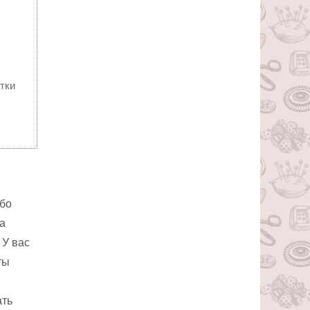
тки
ибо
 а
 У вас
ты
ать