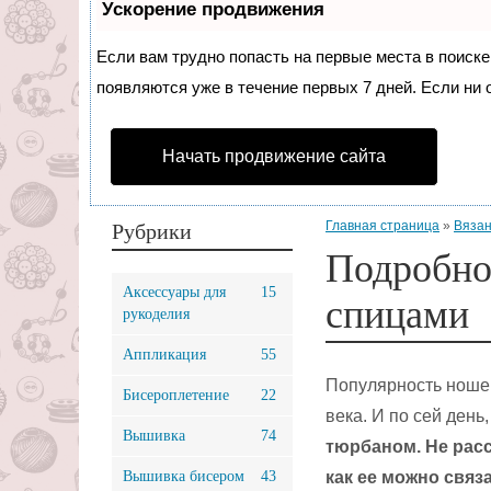
Ускорение продвижения
Если вам трудно попасть на первые места в поиск
появляются уже в течение первых 7 дней. Если ни о
Начать продвижение сайта
Главная страница
»
Вязан
Рубрики
Подробно
Аксессуары для
15
спицами
рукоделия
Аппликация
55
Популярность ношен
Бисероплетение
22
века. И по сей день
Вышивка
74
тюрбаном. Не расс
Вышивка бисером
43
как ее можно связ