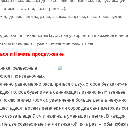
орматы ссылок: арендные ссылки, вечные ссылки, публикации
, отзывы, статьи, пресс-релизы).
т, где рост или падение, а также запросы, на которые нужно
доставляет технологию
Буст
, она ускоряет продвижение в деся
льтаты появляются уже в течение первых 7 дней.
ься и Начать продвижение
хнике, рельефные
остоят из изнаночных
тепенно равномерно расширяться с двух сторон без каких-л
аждая полоса будет иметь одиннадцать изнаночных звеньев,
за исключением кромки, увеличение больше делать ненужно.
шестьдесят восемь петелек или сорок два сантиметра высо
но связать еще 7 см и начинать уменьшать петли. В каждой
ите две совместные петли изнанкой пять раз. Чтобы избеж