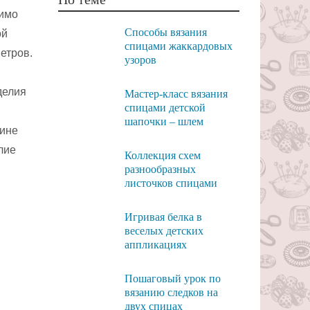
димо
Способы вязания
ой
спицами жаккардовых
етров.
узоров
делия
Мастер-класс вязания
спицами детской
шапочки – шлем
рине
лие
Коллекция схем
разнообразных
листочков спицами
Игривая белка в
веселых детских
аппликациях
Пошаговый урок по
вязанию следков на
двух спицах