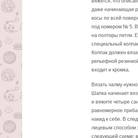
вяжется, что описа
даже начинающая р
косы по всей повер
под номером № 5. В
на полторы петли. Е
специальный колпак
Колпак должен вяза
рельефной резинкой
входит и кромка.
Вязать чалму нужно
Шапка начинает вяз
и вяжите четыре са
равномерное прибав
накид к себе. В сл
лицевым способом з
следующей схеме: в