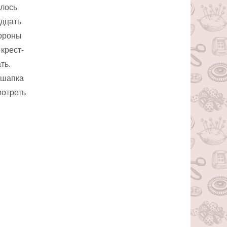
алось
адцать
тороны
крест-
ть.
 шапка
мотреть