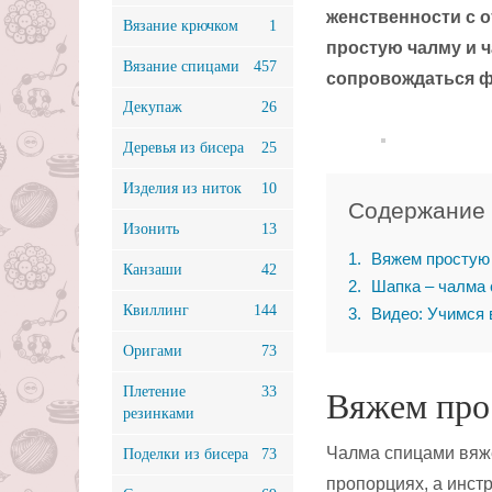
женственности с о
Вязание крючком
1
простую чалму и 
Вязание спицами
457
сопровождаться ф
Декупаж
26
Деревья из бисера
25
Изделия из ниток
10
Содержание
Изонить
13
1
Вяжем простую
Канзаши
42
2
Шапка – чалма 
Квиллинг
144
3
Видео: Учимся 
Оригами
73
Плетение
33
Вяжем про
резинками
Чалма спицами вяже
Поделки из бисера
73
пропорциях, а инст