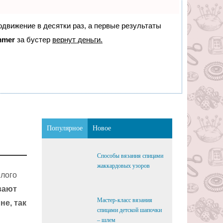
родвижение в десятки раз, а первые результаты
mmer
за бустер
вернут деньги.
Популярное
Новое
Способы вязания спицами
жаккардовых узоров
шлого
вают
Мастер-класс вязания
не, так
спицами детской шапочки
– шлем