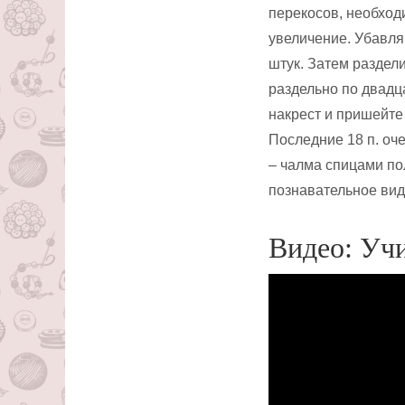
перекосов, необход
увеличение. Убавляй
штук. Затем раздели
раздельно по двадц
накрест и пришейте
Последние 18 п. оче
– чалма спицами п
познавательное вид
Видео: Уч