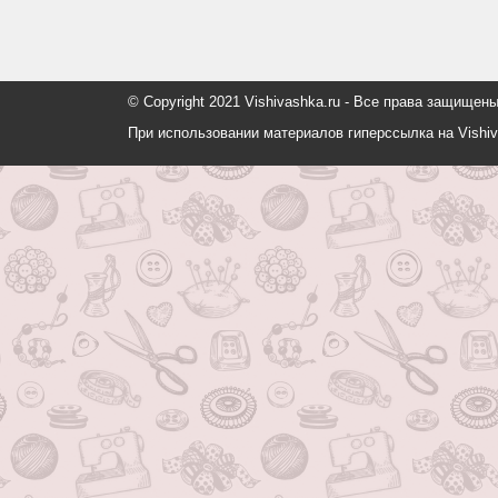
© Copyright 2021 Vishivashka.ru - Все права защи
При использовании материалов гиперссылка на Vishiv