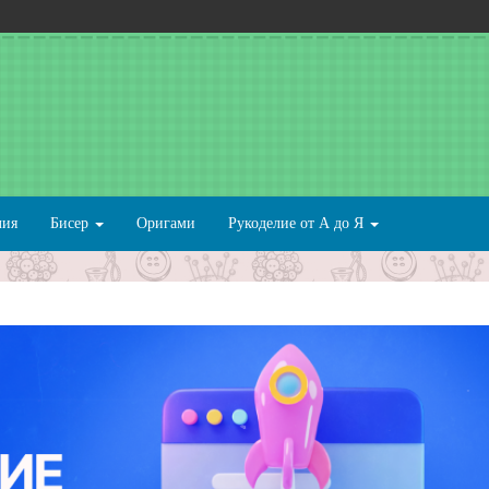
лия
Бисер
Оригами
Рукоделие от А до Я