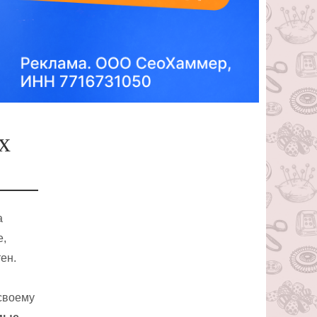
х
а
е,
ен.
своему