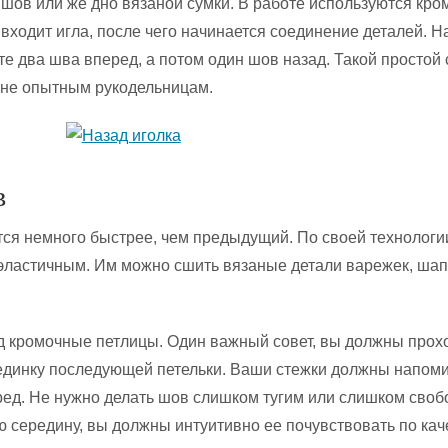
шов или же дно вязаной сумки. В работе используются кр
 входит игла, после чего начинается соединение деталей. Н
те два шва вперед, а потом один шов назад. Такой простой
 не опытным рукодельницам.
в
тся немного быстрее, чем предыдущий. По своей технологи
 эластичным. Им можно сшить вязаные детали варежек, шап
д кромочные петлицы. Один важный совет, вы должны прох
единку последующей петельки. Ваши стежки должны напом
ед. Не нужно делать шов слишком тугим или слишком сво
 середину, вы должны интуитивно ее почувствовать по кач