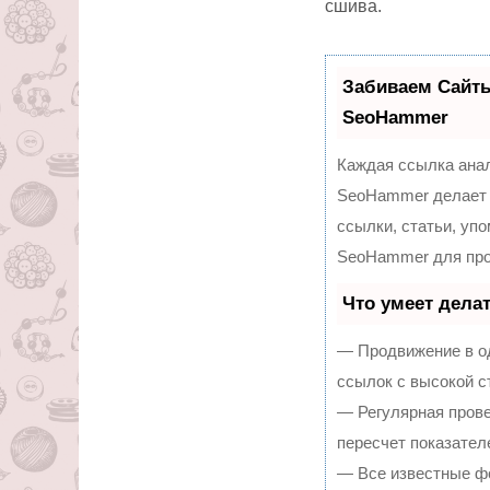
сшива.
Забиваем Сайт
SeoHammer
Каждая ссылка анал
SeoHammer делает 
ссылки, статьи, уп
SeoHammer для про
Что умеет дела
— Продвижение в од
ссылок с высокой с
— Регулярная прове
пересчет показател
— Все известные ф