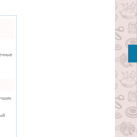
вечные
учших
ный