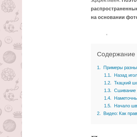
эффективен.
Поэто
распространенные
на основании фото
Содержание
1
Примеры разных
1.1
Назад иго
1.2
Ткацкий ш
1.3
Сшивание 
1.4
Наметочны
1.5
Начало шв
2
Видео: Как пра