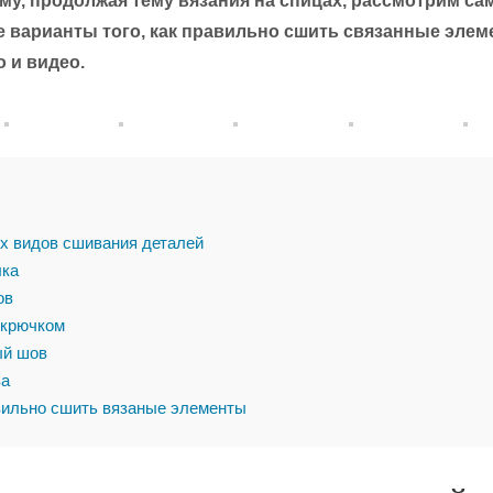
му, продолжая тему вязания на спицах, рассмотрим с
 варианты того, как правильно сшить связанные эле
 и видео.
 видов сшивания деталей
лка
ов
крючком
й шов
а
вильно сшить вязаные элементы