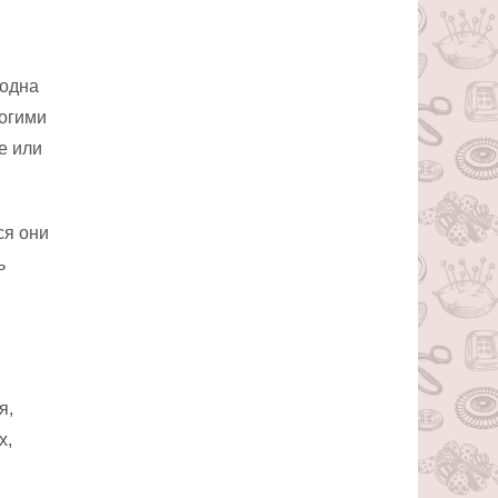
 одна
ногими
е или
ся они
ь
я,
х,