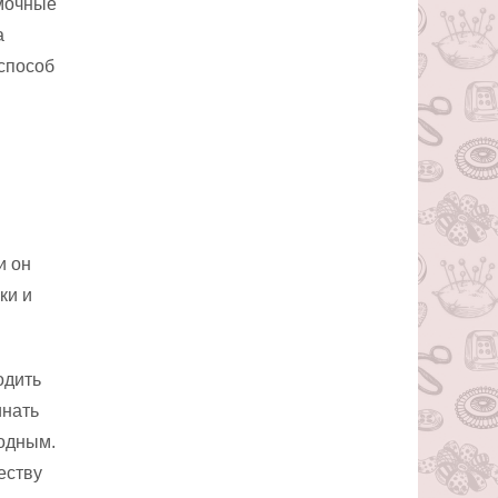
омочные
а
 способ
и он
ки и
одить
инать
бодным.
еству