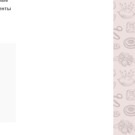
амые
менты