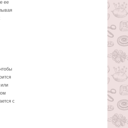
е ее
елывая
х
 чтобы
рится
 или
том
ается с