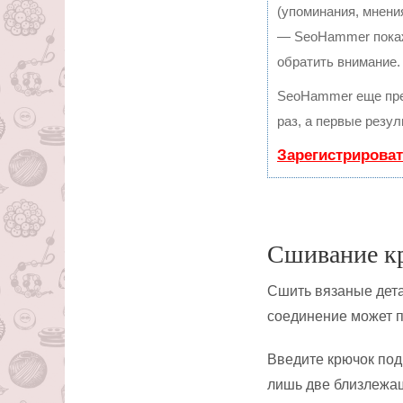
(упоминания, мнения
— SeoHammer покаже
обратить внимание.
SeoHammer еще пре
раз, а первые резу
Зарегистрироват
Сшивание к
Сшить вязаные дета
соединение может пр
Введите крючок под
лишь две близлежащ