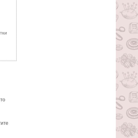
тки
что
тите