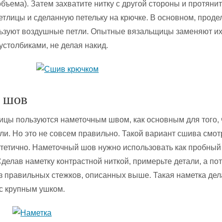
бъема). Затем захватите нитку с другой стороны и протянит
етлицы и сделанную петельку на крючке. В основном, прод
льзуют воздушные петли. Опытные вязальщицы заменяют и
устолбиками, не делая накид.
 шов
цы пользуются наметочным швом, как основным для того,
ли. Но это не совсем правильно. Такой вариант сшива смот
эстетично. Наметочный шов нужно использовать как пробный
делав наметку контрастной ниткой, примерьте детали, а по
з правильных стежков, описанных выше. Такая наметка дел
 с крупным ушком.