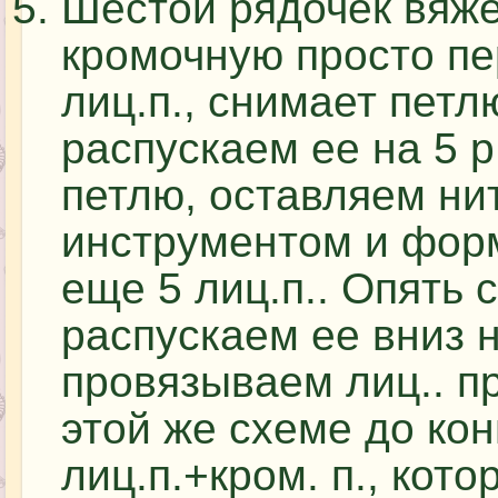
Шестой рядочек вяже
кромочную просто п
лиц.п., снимает петл
распускаем ее на 5 р
петлю, оставляем ни
инструментом и фор
еще 5 лиц.п.. Опять 
распускаем ее вниз н
провязываем лиц.. п
этой же схеме до кон
лиц.п.+кром. п., кот