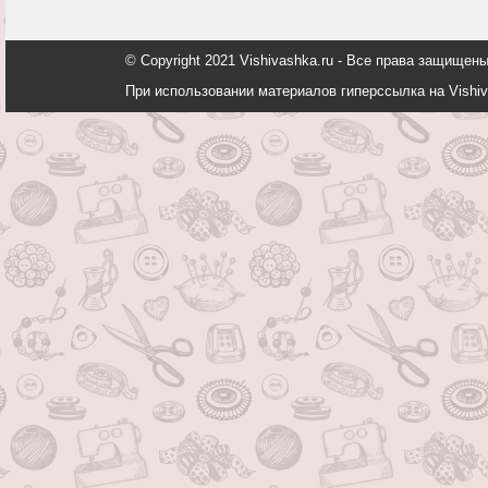
© Copyright 2021 Vishivashka.ru - Все права защи
При использовании материалов гиперссылка на Vishiv