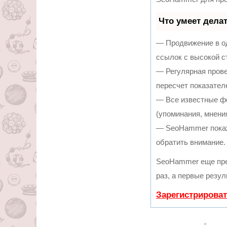
Что умеет дела
— Продвижение в од
ссылок с высокой с
— Регулярная прове
пересчет показател
— Все известные ф
(упоминания, мнения
— SeoHammer покаже
обратить внимание.
SeoHammer еще пре
раз, а первые резу
Зарегистрироват