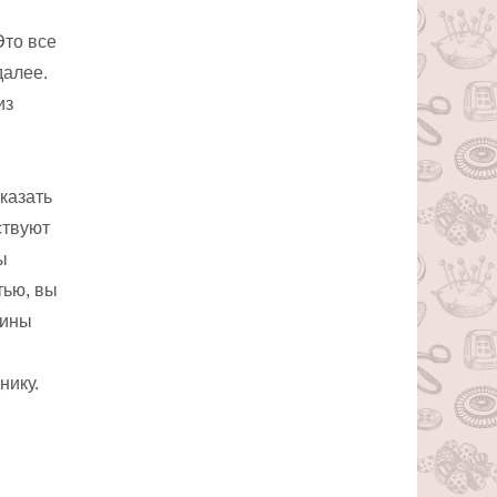
Это все
далее.
из
казать
ствуют
ы
тью, вы
тины
нику.