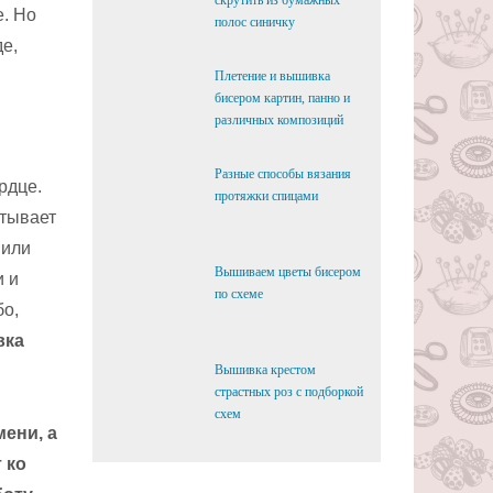
скрутить из бумажных
е. Но
полос синичку
де,
Плетение и вышивка
бисером картин, панно и
различных композиций
Разные способы вязания
рдце.
протяжки спицами
итывает
 или
Вышиваем цветы бисером
и и
по схеме
бо,
вка
Вышивка крестом
страстных роз с подборкой
схем
ени, а
 ко