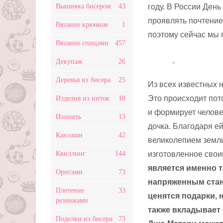
Вышивка бисером
43
году. В России День
проявлять почтение 
Вязание крючком
1
поэтому сейчас мы 
Вязание спицами
457
Декупаж
26
Деревья из бисера
25
Из всех известных 
Это происходит пото
Изделия из ниток
10
и формирует челове
Изонить
13
дочка. Благодаря е
Канзаши
42
великолепием земли
Квиллинг
144
изготовленное свои
является именно 
Оригами
73
напряженным стан
Плетение
33
ценятся подарки, 
резинками
также вкладывает
Поделки из бисера
73