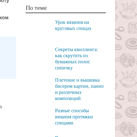
боту
По теме
ком
Урок вязания на
круговых спицах
Секреты квиллинга:
как скрутить из
бумажных полос
синичку
Плетение и вышивка
бисером картин, панно
и различных
композиций
я
Разные способы
вязания протяжки
спицами