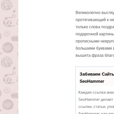
Великолепно выгляд
протягивающий к не
только слова поздр
подарочной картины
прописными некрупн
большими буквами в
вышита фраза благо
Забиваем Сайт
SeoHammer
Каждая ссылка анал
SeoHammer делает 
ссылки, статьи, уп
SeoHammer для про