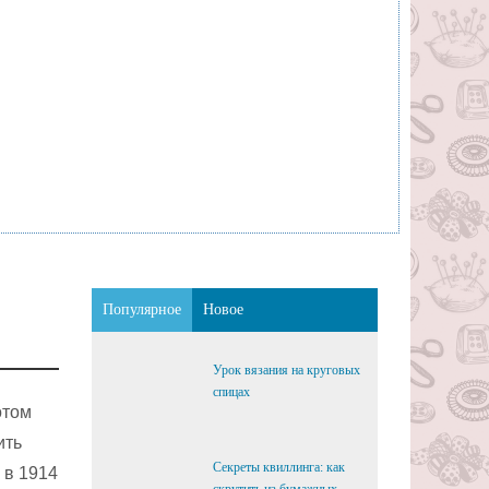
Популярное
Новое
Урок вязания на круговых
спицах
отом
ить
Секреты квиллинга: как
 в 1914