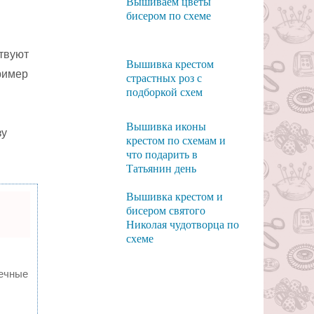
Вышиваем цветы
бисером по схеме
ствуют
Вышивка крестом
ример
страстных роз с
подборкой схем
Вышивка иконы
зу
крестом по схемам и
что подарить в
Татьянин день
Вышивка крестом и
бисером святого
Николая чудотворца по
схеме
вечные