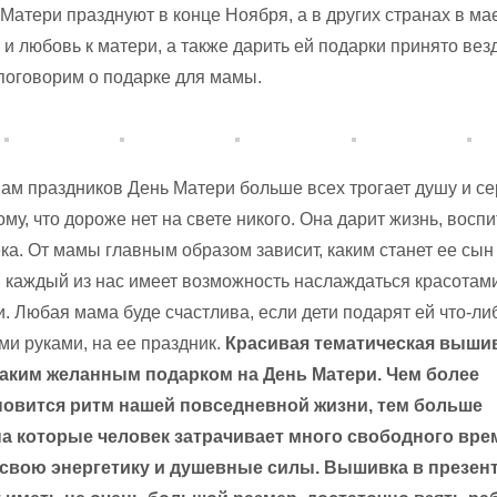
 Матери празднуют в конце Ноября, а в других странах в ма
и любовь к матери, а также дарить ей подарки принято вез
поговорим о подарке для мамы.
нам праздников День Матери больше всех трогает душу и се
му, что дороже нет на свете никого. Она дарит жизнь, восп
ка. От мамы главным образом зависит, каким станет ее сын
й каждый из нас имеет возможность наслаждаться красотам
. Любая мама буде счастлива, если дети подарят ей что-ли
ми руками, на ее праздник.
Красивая тематическая выши
таким желанным подарком на День Матери. Чем более
овится ритм нашей повседневной жизни, тем больше
на которые человек затрачивает много свободного врем
 свою энергетику и душевные силы. Вышивка в презент