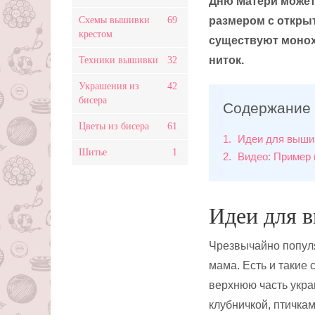
Дню Матери может 
Схемы вышивки
69
размером с открыт
крестом
существуют моно
ниток.
Техники вышивки
32
Украшения из
42
бисера
Содержание
Цветы из бисера
61
1
Идеи для выши
Шитье
1
2
Видео: Пример 
Идеи для 
Чрезвычайно попул
мама. Есть и такие 
верхнюю часть укра
клубничкой, птичкам