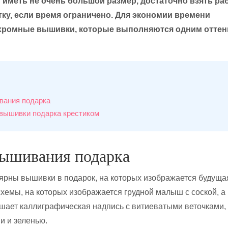
иметь не очень большой размер, достаточно взять ра
ку, если время ограничено. Для экономии времени
хромные вышивки, которые выполняются одним оттен
вания подарка
вышивки подарка крестиком
вышивания подарка
ярны вышивки в подарок, на которых изображается будуща
схемы, на которых изображается грудной малыш с соской, а
шает каллиграфическая надпись с витиеватыми веточками,
и и зеленью.