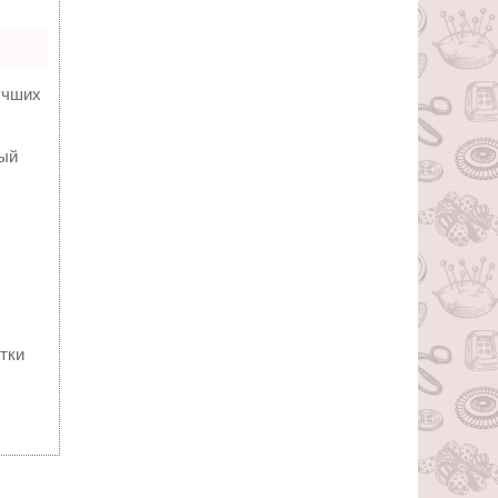
учших
ный
тки