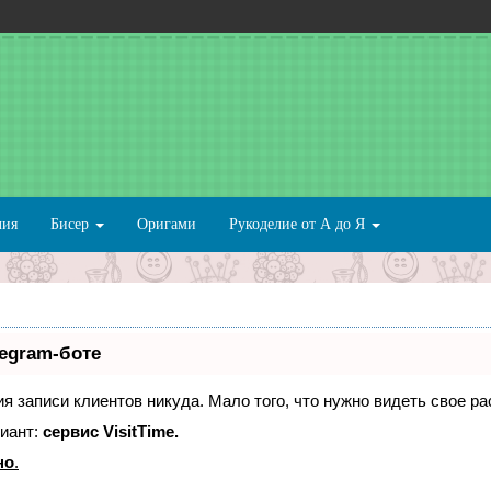
лия
Бисер
Оригами
Рукоделие от А до Я
legram-боте
ния записи клиентов никуда. Мало того, что нужно видеть свое р
иант:
сервис VisitTime.
но
.