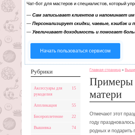
Чат-бот для мастеров и специалистов, который уп
—
Сам записывает клиентов и напоминает им 
—
Персонализирует скидки, чаевые, кэшбэк и
—
Увеличивает доходимость и помогает бол
Начать пользоваться сервисом
Главная страница
»
Выши
Рубрики
Примеры 
Аксессуары для
15
матери
рукоделия
Аппликация
55
Отмечают этот праз
Бисероплетение
22
году праздновалось
Вышивка
74
родных и подарить 