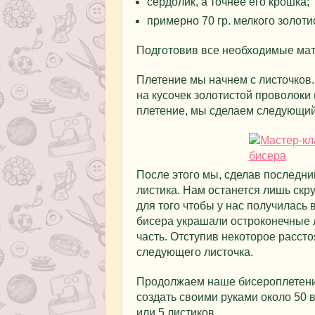
сердолик, а точнее его крошка;
примерно 70 гр. мелкого золоти
Подготовив все необходимые мат
Плетение мы начнем с листочков.
на кусочек золотистой проволоки 
плетение, мы сделаем следующий 
После этого мы, сделав последни
листика. Нам останется лишь скр
для того чтобы у нас получилась 
бисера украшали остроконечные 
часть. Отступив некоторое расст
следующего листочка.
Продолжаем наше бисероплетение
создать своими руками около 50 в
или 5 листиков.