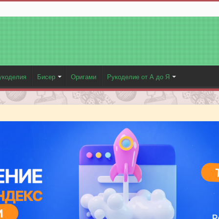
укоделия
Бисер
Оригами
Рукоделие от А до Я