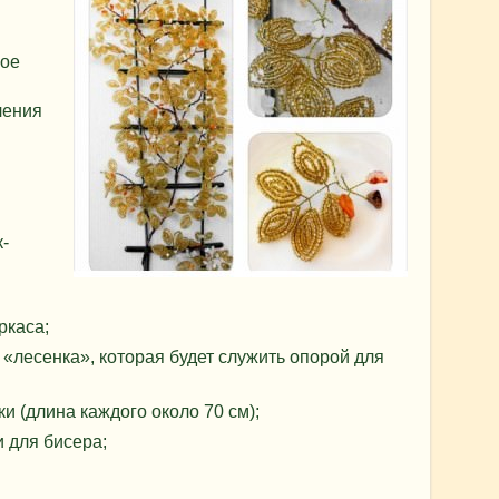
вое
ления
-
ркаса;
«лесенка», которая будет служить опорой для
и (длина каждого около 70 см);
 для бисера;