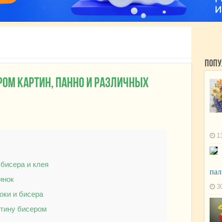
Попу
ром картин, панно и различных
1
 бисера и клея
пал
инок
3
оки и бисера
ртину бисером