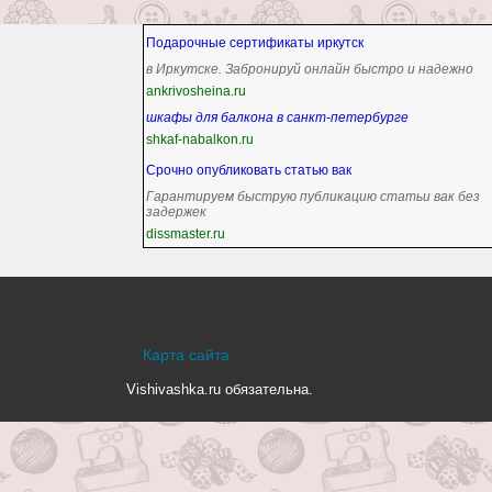
Подарочные сертификаты иркутск
в Иркутске. Забронируй онлайн быстро и надежно
ankrivosheina.ru
шкафы для балкона в санкт-петербурге
shkaf-nabalkon.ru
Срочно опубликовать статью вак
Гарантируем быструю публикацию статьи вак без
задержек
dissmaster.ru
Карта сайта
Vishivashka.ru обязательна.