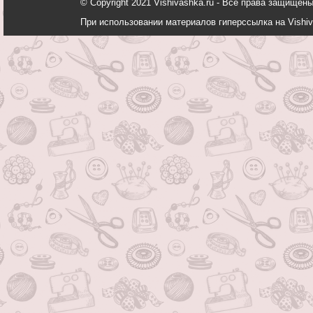
© Copyright 2021 Vishivashka.ru - Все права защи
При использовании материалов гиперссылка на Vishiv