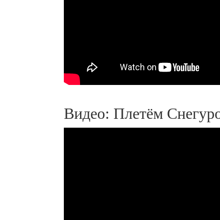
Видео: Плетём Снегур