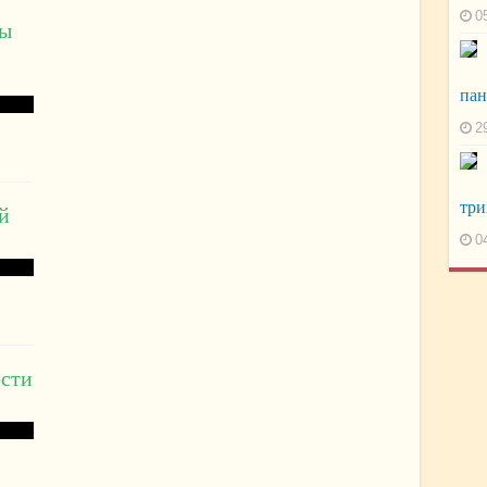
0
ды
пан
2
три
й
0
ости