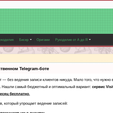
укоделия
Бисер
Оригами
Рукоделие от А до Я
ственном Telegram-боте
ает — без ведения записи клиентов никуда. Мало того, что нужно 
е. Нашли самый бюджетный и оптимальный вариант:
сервис Visi
есяц бесплатно
.
в, который упрощает ведение записей:
поминает им о визите;