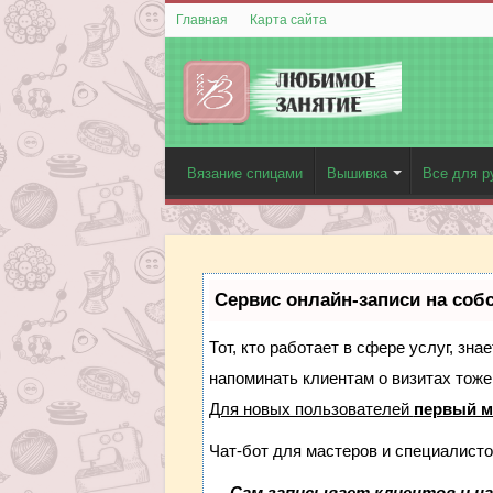
Главная
Карта сайта
Вязание спицами
Вышивка
Все для р
Сервис онлайн-записи на соб
Тот, кто работает в сфере услуг, зн
напоминать клиентам о визитах тож
Для новых пользователей
первый м
Чат-бот для мастеров и специалисто
—
Сам записывает клиентов и на