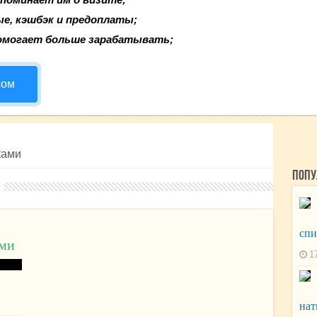
ые, кэшбэк и предоплаты;
омогает больше зарабатывать;
сом
ками
Попу
сп
ами
1
нат