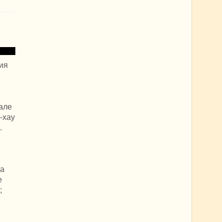
ия
нале
-хау
.
ка
е
;