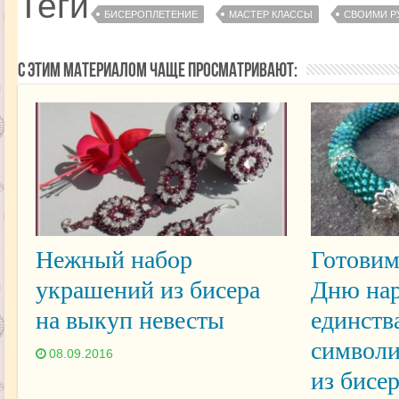
Теги
БИСЕРОПЛЕТЕНИЕ
МАСТЕР КЛАССЫ
СВОИМИ Р
С этим материалом чаще просматривают:
Нежный набор
Готовим
украшений из бисера
Дню нар
на выкуп невесты
единств
символи
08.09.2016
из бисе