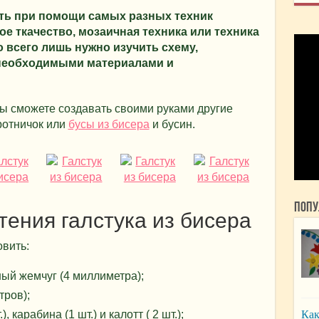
ать при помощи самых разных техник
ое ткачество, мозаичная техника или техника
о всего лишь нужно изучить схему,
 необходимыми материалами и
ы сможете создавать своими руками другие
оротничок или
бусы из бисера
и бусин.
Попу
тения галстука из бисера
вить:
ый жемчуг (4 миллиметра);
тров);
, карабина (1 шт.) и калотт ( 2 шт.);
Как