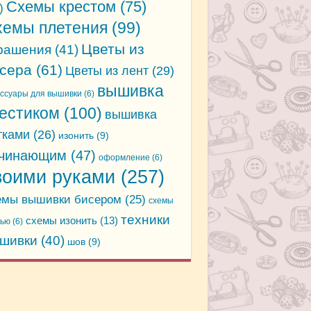
Схемы крестом
(75)
)
хемы плетения
(99)
Цветы из
рашения
(41)
сера
(61)
Цветы из лент
(29)
вышивка
ессуары для вышивки
(6)
естиком
(100)
вышивка
тками
(26)
изонить
(9)
чинающим
(47)
оформление
(6)
воими руками
(257)
емы вышивки бисером
(25)
схемы
техники
схемы изонить
(13)
дью
(6)
шивки
(40)
шов
(9)