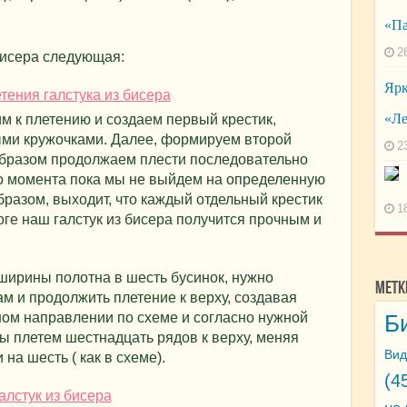
«Па
2
бисера следующая:
Ярк
«Ле
м к плетению и создаем первый крестик,
ыми кружочками. Далее, формируем второй
2
м образом продолжаем плести последовательно
го момента пока мы не выйдем на определенную
бразом, выходит, что каждый отдельный крестик
1
оге наш галстук из бисера получится прочным и
ширины полотна в шесть бусинок, нужно
Метк
ам и продолжить плетение к верху, создавая
ном направлении по схеме и согласно нужной
Б
ы плетем шестнадцать рядов к верху, меняя
Вид
 на шесть ( как в схеме).
(4