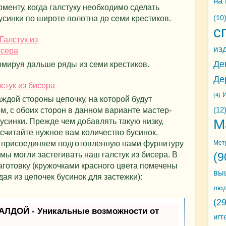
на
менту, когда галстуку необходимо сделать
(10
усинки по широте полотна до семи крестиков.
с
из
Де
мируя дальше ряды из семи крестиков.
Де
И
(4)
ждой стороны цепочку, на которой будут
м, с обоих сторон в данном варианте мастер-
(12
М
усинки. Прежде чем добавлять такую низку,
считайте нужное вам количество бусинок.
 присоединяем подготовленную нами фурнитуру
Мет
 мы могли застегивать наш галстук из бисера. В
(9
готовку (кружочками красного цвета помечены
вы
дая из цепочек бусинок для застежки):
лю
(29
АЛДОЙ - Уникальные возможности от
игт