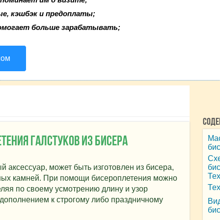
ые, кэшбэк и предоплаты;
омогает больше зарабатывать;
сом
Соде
Мас
тения галстуков из бисера
би
Схе
й аксессуар, может быть изготовлен из бисера,
би
Тех
ных камней. При помощи бисероплетения можно
Тех
еляя по своему усмотрению длину и узор
 дополнением к строгому либо праздничному
Вид
би