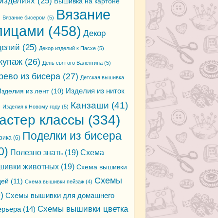
 изделиях
(25)
Вышивка на картоне
Вязание
)
Вязание бисером
(5)
пицами
(458)
Декор
делий
(25)
Декор изделий к Пасхе
(5)
купаж
(26)
День святого Валентина
(5)
рево из бисера
(27)
Детская вышивка
зделия из лент
(10)
Изделия из ниток
Канзаши
(41)
)
Изделия к Новому году
(5)
астер классы
(334)
Поделки из бисера
рика
(6)
0)
Полезно знать
(19)
Схема
шивки животных
(19)
Схема вышивки
Схемы
дей
(11)
Схема вышивки пейзаж
(4)
)
Схемы вышивки для домашнего
Схемы вышивки цветка
ерьера
(14)