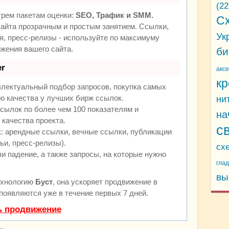
(22
трем пакетам оценки:
SEO, Трафик и SMM.
С
йта прозрачным и простым занятием. Ссылки,
Ук
я, пресс-релизы - используйте по максимуму
жения вашего сайта.
би
r
акс
кр
ллектуальный подбор запросов, покупка самых
ю качества у лучших бирж ссылок.
ни
сылок по более чем 100 показателям и
на
качества проекта.
с
 арендные ссылки, вечные ссылки, публикации
ьи, пресс-релизы).
сх
и падение, а также запросы, на которые нужно
гла
вы
ехнологию
Буст
, она ускоряет продвижение в
 появляются уже в течение первых 7 дней.
ь продвижение