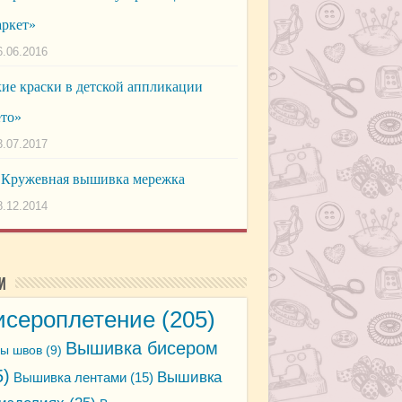
ркет»
6.06.2016
ие краски в детской аппликации
то»
3.07.2017
Кружевная вышивка мережка
8.12.2014
и
исероплетение
(205)
Вышивка бисером
ы швов
(9)
5)
Вышивка
Вышивка лентами
(15)