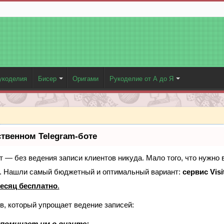
укоделия
Бисер
Оригами
Рукоделие от А до Я
ственном Telegram-боте
ает — без ведения записи клиентов никуда. Мало того, что нужно 
е. Нашли самый бюджетный и оптимальный вариант:
сервис Visi
есяц бесплатно
.
в, который упрощает ведение записей:
поминает им о визите;