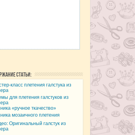
ржание статьи:
тер-класс плетения галстука из
сера
мы для плетения галстуков из
сера
ника «ручное ткачество»
ника мозаичного плетения
ео: Оригинальный галстук из
сера