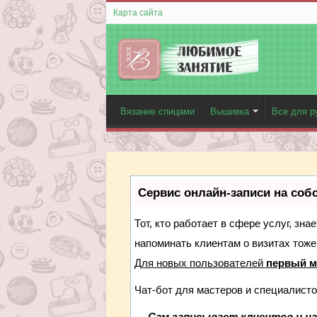
Карта сайта
Вязание спицами
Вышивка
Все для р
Сервис онлайн-записи на соб
Тот, кто работает в сфере услуг, зн
напоминать клиентам о визитах тож
Для новых пользователей
первый м
Чат-бот для мастеров и специалисто
—
Сам записывает клиентов и на