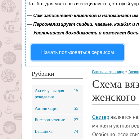
Чат-бот для мастеров и специалистов, который уп
—
Сам записывает клиентов и напоминает им 
—
Персонализирует скидки, чаевые, кэшбэк и
—
Увеличивает доходимость и помогает бол
Начать пользоваться сервисом
Главная страница
»
Вязан
Рубрики
Схема вя
Аксессуары для
15
женского 
рукоделия
Аппликация
55
Свитер
является не
Бисероплетение
22
мягкая и уютная вещ
Вышивка
74
Особенно, если св