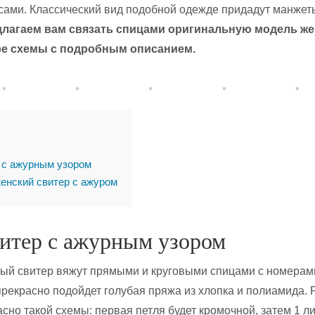
сами. Классический вид подобной одежде придадут манжет
лагаем вам связать спицами оригинальную модель же
ре схемы с подробным описанием.
 с ажурным узором
енский свитер с ажуром
витер с ажурным узором
ный свитер вяжут прямыми и круговыми спицами с номерам
прекрасно подойдет голубая пряжа из хлопка и полиамида. 
асно такой схемы: первая петля будет кромочной, затем 1 ли