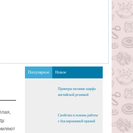
Популярное
Новое
Примеры вязания шарфа
английской резинкой
плая,
Свойства и основы работы
ду.
с буклированной пряжей
рмляют