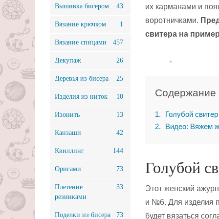
Вышивка бисером
43
их карманами и поя
воротничками.
Пред
Вязание крючком
1
свитера на приме
Вязание спицами
457
Декупаж
26
Деревья из бисера
25
Содержание
Изделия из ниток
10
1
Голубой свитер
Изонить
13
2
Видео: Вяжем ж
Канзаши
42
Квиллинг
144
Голубой с
Оригами
73
Плетение
33
Этот женский ажур
резинками
и №6. Для изделия 
Поделки из бисера
73
будет вязаться согл