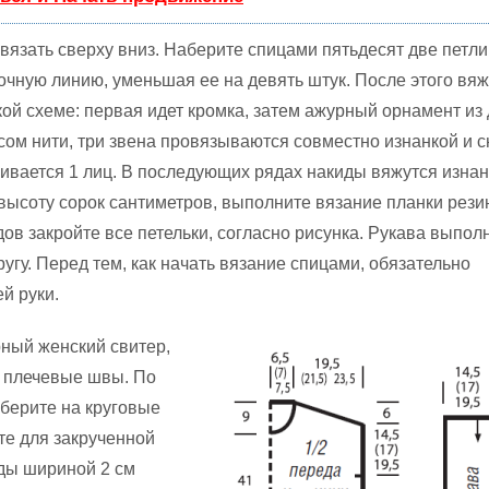
вязать сверху вниз. Наберите спицами пятьдесят две петли
очную линию, уменьшая ее на девять штук. После этого вя
кой схеме: первая идет кромка, затем ажурный орнамент из
осом нити, три звена провязываются совместно изнанкой и 
чивается 1 лиц. В последующих рядах накиды вяжутся изнан
 высоту сорок сантиметров, выполните вязание планки рези
дов закройте все петельки, согласно рисунка. Рукава выпо
угу. Перед тем, как начать вязание спицами, обязательно
й руки.
ный женский свитер,
 плечевые швы. По
берите на круговые
те для закрученной
ды шириной 2 см