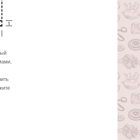
ный
мами,
чить
жите