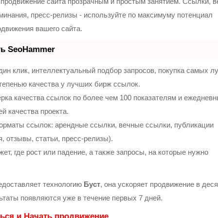
продвижение сайта прозрачным и простым занятием. Ссылки, 
оминания, пресс-релизы - используйте по максимуму потенциал
движения вашего сайта.
ть SeoHammer
ин клик, интеллектуальный подбор запросов, покупка самых л
тепенью качества у лучших бирж ссылок.
рка качества ссылок по более чем 100 показателям и ежеднев
ей качества проекта.
орматы ссылок: арендные ссылки, вечные ссылки, публикации
, отзывы, статьи, пресс-релизы).
т, где рост или падение, а также запросы, на которые нужно
доставляет технологию
Буст
, она ускоряет продвижение в деся
льтаты появляются уже в течение первых 7 дней.
ься и Начать продвижение