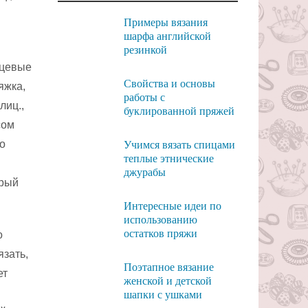
Примеры вязания
шарфа английской
резинкой
ицевые
Свойства и основы
яжка,
работы с
лиц.,
буклированной пряжей
сом
по
Учимся вязать спицами
теплые этнические
джурабы
орый
Интересные идеи по
использованию
остатков пряжи
о
язать,
Поэтапное вязание
ет
женской и детской
шапки с ушками