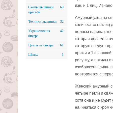
изн. и 1 лиц. Изнан
Схемы вышивки
69
крестом
Ажурный узор на с
Техники вышивки
32
количество петлиц 
Украшения из
42
полосы начинаются 
бисера
которая делается оч
Цветы из бисера
61
которую следует пр
пряжи и 1 изнанкой
Шитье
1
рисунку, а накиды и
изображены лишь ли
повторяется с перв
Женский ажурный св
четыре петли и свя
хотя она и не будет
начинаться с кромки