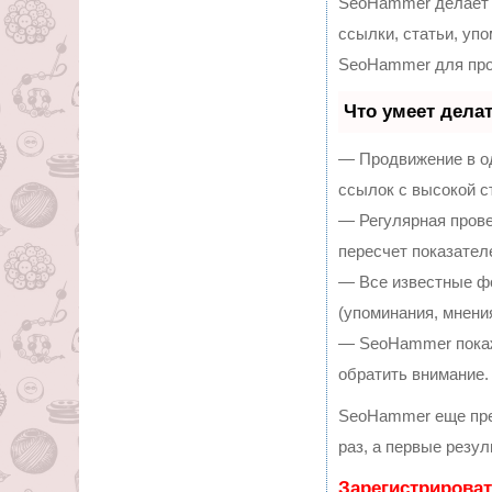
SeoHammer делает 
ссылки, статьи, уп
SeoHammer для про
Что умеет дела
— Продвижение в од
ссылок с высокой с
— Регулярная прове
пересчет показател
— Все известные ф
(упоминания, мнения
— SeoHammer покаже
обратить внимание.
SeoHammer еще пре
раз, а первые резу
Зарегистрироват