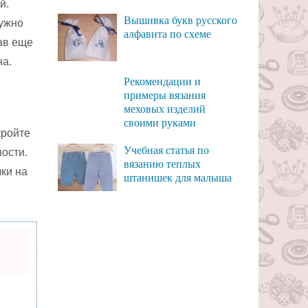
й.
Вышивка букв русского
нужно
алфавита по схеме
зав еще
на.
Рекомендации и
примеры вязания
меховых изделий
своими руками
кройте
Учебная статья по
ости.
вязанию теплых
чки на
штанишек для малыша