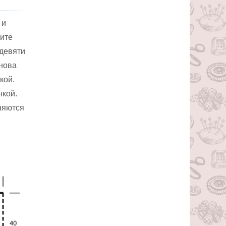
 и
жите
 девяти
снова
кой.
нкой.
лняются