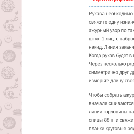
Рукава необходимо 
свяжите одну изнан
ажурный узор по та
штук, 1 лиц. с набр
накид. Линия закан
Когда рукав будет в
Через несколько ря
симметрично друг др
измерьте длину свое
Чтобы собрать ажур
вначале сшиваются
линии горловины на
спицы 88 п. и свяжи
планки круговые ря