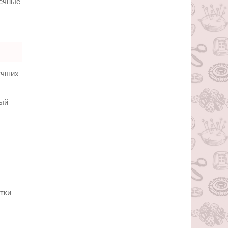
вечные
учших
ный
тки