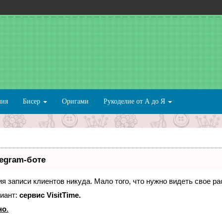
лия
Бисер
Оригами
Рукоделие от А до Я
legram-боте
ния записи клиентов никуда. Мало того, что нужно видеть свое р
иант:
сервис VisitTime.
но
.