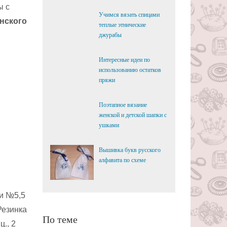
ы с
Учимся вязать спицами
нского
теплые этнические
джурабы
Интересные идеи по
использованию остатков
пряжи
Поэтапное вязание
женской и детской шапки с
ушками
Вышивка букв русского
алфавита по схеме
и №5,5
Резинка
По теме
ц., 2