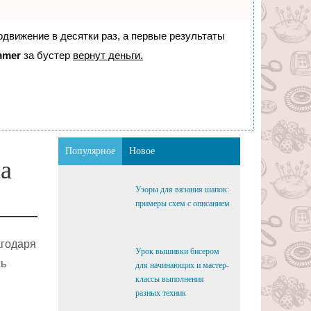
родвижение в десятки раз, а первые результаты
mmer
за бустер
вернут деньги.
Популярное
Новое
на
Узоры для вязания шапок:
примеры схем с описанием
агодаря
Урок вышивки бисером
сь
для начинающих и мастер-
классы выполнения
разных техник