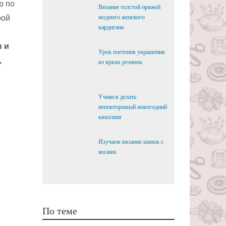
ю по
Вязание толстой пряжей
рой
модного женского
кардигана
ы и
Урок плетения украшения
,
из ярких резинок
Учимся делать
неповторимый новогодний
квиллинг
Изучаем вязание шапок с
косами
По теме