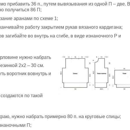
мо прибавить 36 п., путем вывязывания из одной П – две. 
о получиться 86 П;
зание аранами по схеме 1;
аканчивайте работу закрытием рукав вязаного кардигана;
в загибайте во внутрь на сгибе, в виде изнаночного Р и
орловине нужно набрать
резинкой 2х2 – 30 см.
уть воротник вовнутрь и
 создаются по такой
краю, нужно набрать примерно 80 п. на круговые спицы;
изнаночными П;