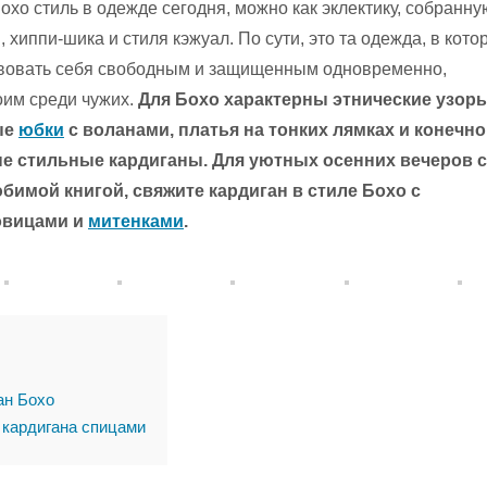
охо стиль в одежде сегодня, можно как эклектику, собранну
, хиппи-шика и стиля кэжуал. По сути, это та одежда, в кото
твовать себя свободным и защищенным одновременно,
оим среди чужих.
Для Бохо характерны этнические узор
ые
юбки
с воланами, платья на тонких лямках и конечно
е стильные кардиганы. Для уютных осенних вечеров с
бимой книгой, свяжите кардиган в стиле Бохо с
овицами и
митенками
.
ан Бохо
 кардигана спицами