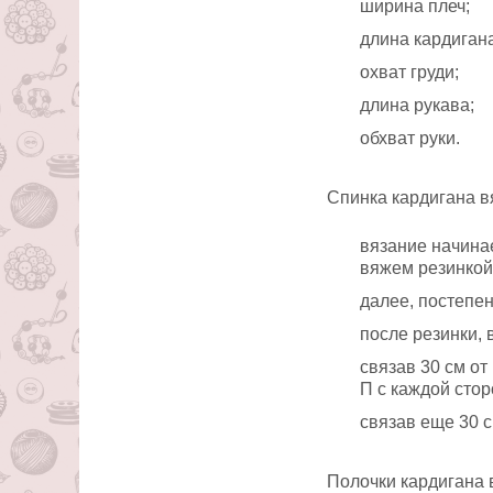
ширина плеч;
длина кардигана
охват груди;
длина рукава;
обхват руки.
Спинка кардигана 
вязание начинае
вяжем резинкой
далее, постепе
после резинки,
связав 30 см о
П с каждой стор
связав еще 30 с
Полочки кардигана 