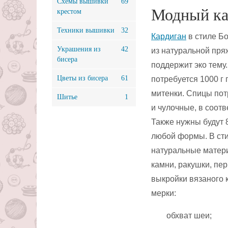
Схемы вышивки
69
Модный ка
крестом
Техники вышивки
32
Кардиган
в стиле Б
Украшения из
42
из натуральной пряж
бисера
поддержит эко тему
Цветы из бисера
61
потребуется 1000 г п
митенки. Спицы пот
Шитье
1
и чулочные, в соот
Также нужны будут 
любой формы. В сти
натуральные матер
камни, ракушки, пе
выкройки вязаного 
мерки:
обхват шеи;