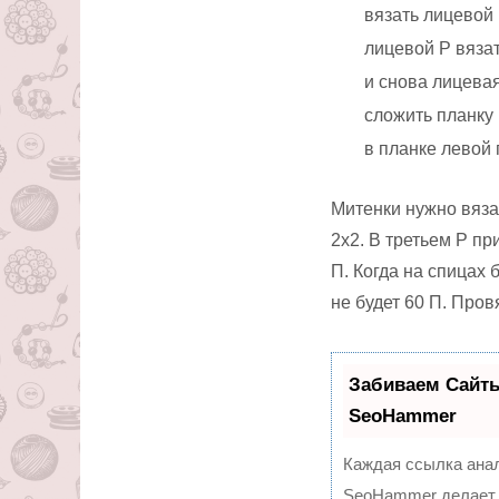
вязать лицевой 
лицевой Р вязат
и снова лицевая
сложить планку
в планке левой 
Митенки нужно вязат
2х2. В третьем Р п
П. Когда на спицах 
не будет 60 П. Пров
Забиваем Сайт
SeoHammer
Каждая ссылка анал
SeoHammer делает 