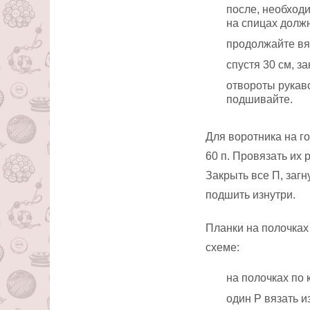
после, необходи
на спицах должн
продолжайте вя
спустя 30 см, з
отвороты рукаво
подшивайте.
Для воротника на г
60 п. Провязать их 
Закрыть все П, загн
подшить изнутри.
Планки на полочках
схеме:
на полочках по 
один Р вязать 