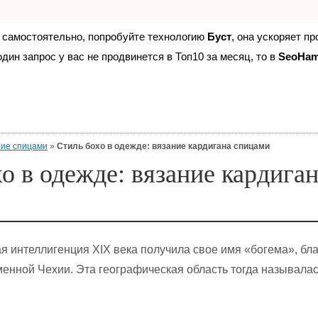
е самостоятельно, попробуйте технологию
Буст
, она ускоряет п
дин запрос у вас не продвинется в Топ10 за месяц, то в
SeoHa
ие спицами
»
Стиль бохо в одежде: вязание кардигана спицами
о в одежде: вязание кардига
я интеллигенция ХIХ века получила свое имя «богема», бл
енной Чехии. Эта географическая область тогда называла