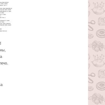
П
ны,
ла
лечо.
ва