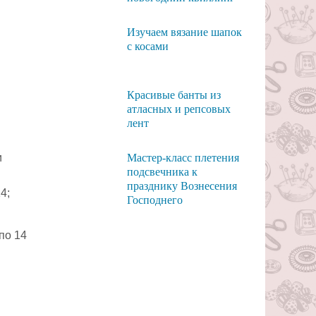
Изучаем вязание шапок
с косами
Красивые банты из
атласных и репсовых
лент
и
Мастер-класс плетения
подсвечника к
празднику Вознесения
4;
Господнего
по 14