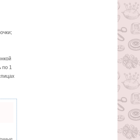
очки;
инкой
 по 1
спицах
вечные