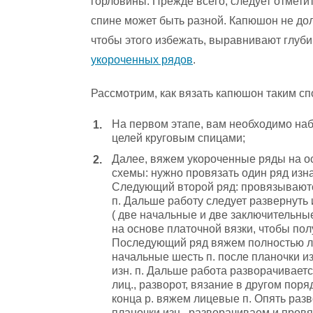
горловины. Прежде всего, следует отметит
спине может быть разной. Капюшон не дол
чтобы этого избежать, выравнивают глуб
укороченных рядов
.
Рассмотрим, как вязать капюшон таким сп
На первом этапе, вам необходимо набр
целей круговым спицами;
Далее, вяжем укороченные ряды на 
схемы: нужно провязать один ряд изн
Следующий второй ряд: провязывают
п. Дальше работу следует развернуть и
( две начальные и две заключительны
на основе платочной вязки, чтобы пол
Последующий ряд вяжем полностью л
начальные шесть п. после планочки и
изн. п. Дальше работа разворачивает
лиц., разворот, вязание в другом пор
конца р. вяжем лицевые п. Опять раз
планочки изн., разворачиваем и пров