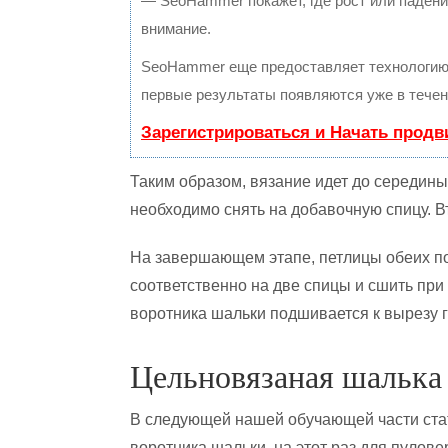
— SeoHammer покажет, где рост или падение
внимание.
SeoHammer еще предоставляет технологи
первые результаты появляются уже в течен
Зарегистрироваться и Начать прод
Таким образом, вязание идет до середины
необходимо снять на добавочную спицу. 
На завершающем этапе, петлицы обеих по
соответственно на две спицы и сшить при
воротника шальки подшивается к вырезу 
Цельновязаная шалька 
В следующей нашей обучающей части стат
воротника шальки, на этот раз для пулове