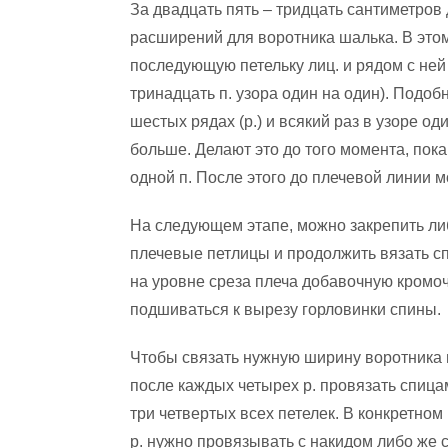
За двадцать пять – тридцать сантиметров
расширений для воротника шалька. В этом
последующую петельку лиц. и рядом с ней н
тринадцать п. узора один на один). Подо
шестых рядах (р.) и всякий раз в узоре о
больше. Делают это до того момента, пок
одной п. После этого до плечевой линии 
На следующем этапе, можно закрепить ли
плечевые петлицы и продолжить вязать сп
на уровне среза плеча добавочную кромоч
подшиваться к вырезу горловинки спины.
Чтобы связать нужную ширину воротника ш
после каждых четырех р. провязать спица
три четвертых всех петелек. В конкретном
р. нужно провязывать с накидом либо же 