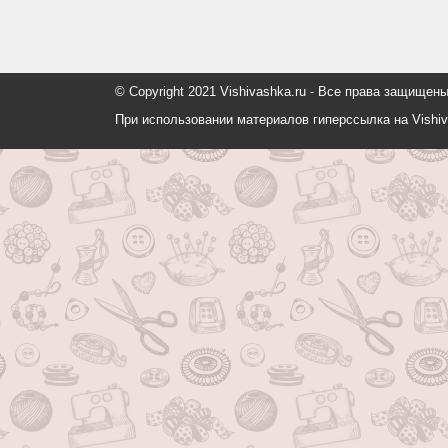
© Copyright 2021 Vishivashka.ru - Все права защи
При использовании материалов гиперссылка на Vishiv