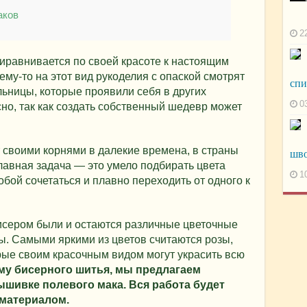
аков
2
равнивается по своей красоте к настоящим
му-то на этот вид рукоделия с опаской смотрят
сп
ельницы, которые проявили себя в других
0
но, так как создать собственный шедевр может
 своими корнями в далекие времена, в страны
шв
главная задача — это умело подбирать цвета
1
бой сочетаться и плавно переходить от одного к
ером были и остаются различные цветочные
ы. Самыми яркими из цветов считаются розы,
рые своим красочным видом могут украсить всю
му бисерного шитья, мы предлагаем
ышивке полевого мака. Вся работа будет
 материалом.