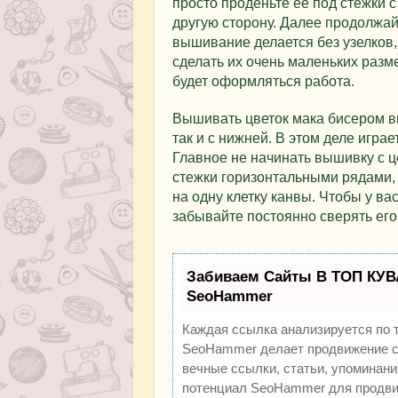
просто проденьте ее под стежки 
другую сторону. Далее продолжай
вышивание делается без узелков, 
сделать их очень маленьких разме
будет оформляться работа.
Вышивать цветок мака бисером вы
так и с нижней. В этом деле игра
Главное не начинать вышивку с 
стежки горизонтальными рядами, 
на одну клетку канвы. Чтобы у ва
забывайте постоянно сверять его
Забиваем Сайты В ТОП КУВ
SeoHammer
Каждая ссылка анализируется по 
SeoHammer делает продвижение са
вечные ссылки, статьи, упоминани
потенциал SeoHammer для продви