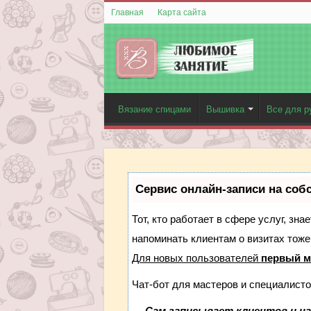
Главная
Карта сайта
Вязание спицами
Вышивка
Все для р
Сервис онлайн-записи на соб
Тот, кто работает в сфере услуг, зн
напоминать клиентам о визитах тож
Для новых пользователей
первый м
Чат-бот для мастеров и специалисто
—
Сам записывает клиентов и на