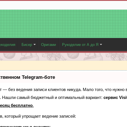
укоделия
Бисер
Оригами
Рукоделие от А до Я
ственном Telegram-боте
ает — без ведения записи клиентов никуда. Мало того, что нужно 
е. Нашли самый бюджетный и оптимальный вариант:
сервис Visi
есяц бесплатно
.
в, который упрощает ведение записей:
поминает им о визите;