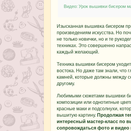
Видео: Урок вышивки бисером м
Изысканная вышивка бисером при
произведениям искусства. Но поче
не только новички, но и те рукод
техниках. Это совершенно напрас
каждый желающий.
Техника вышивки бисером уходит
востока. Но даже там знали, что 
камней, которые должны между со
другому.
Любимыми сюжетами вышивки бис
композиции или однотипные цвет
красные маки и подсолнухи, кото
вышитую картину.
Продолжая те
интересный мастер-класс по в
сопровождаться фото и видео