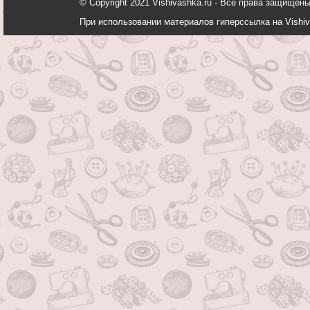
© Copyright 2021 Vishivashka.ru - Все права защи
При использовании материалов гиперссылка на Vishiv