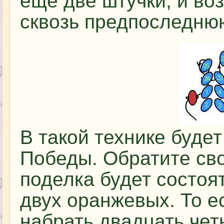
еще две штучки, и во
сквозь предпоследню
В такой технике будет
Победы. Обратите сво
поделка будет состоят
двух оранжевых. То е
набрать двадцать чет