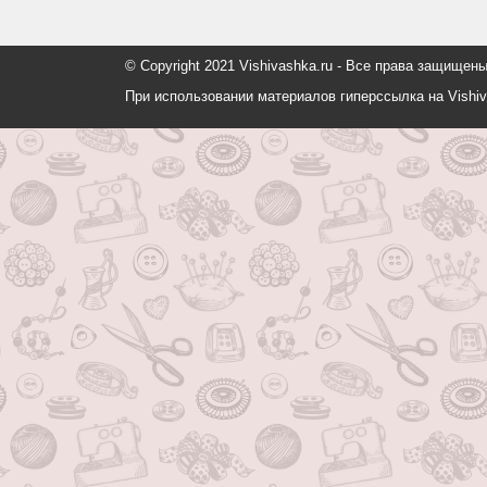
© Copyright 2021 Vishivashka.ru - Все права защи
При использовании материалов гиперссылка на Vishiv