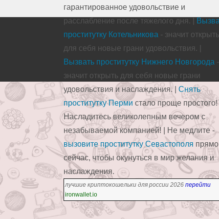
гарантированное удовольствие и
расслабление после тяжелого дня. |
Вызва
проститутку Котельникова
- значит открыт
для себя новые грани удовольствия. |
Вызвать проститутку Нижнего Новгорода
-
значит открыть для себя новые грани
удовольствия и наслаждения. |
Снять
проститутку Перми
стало проще простого!
Насладитесь великолепным вечером с
незабываемой компанией! | Не медлите -
вызовите проститутку Севастополя
прямо
сейчас, чтобы окунуться в мир желания и
наслаждения.
лучшие криптокошельки для россии 2026
перейти
ironwallet.io