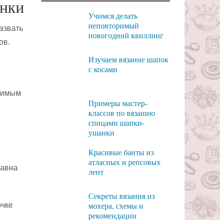
инки
Учимся делать
неповторимый
азвать
новогодний квиллинг
ов.
Изучаем вязание шапок
с косами
одимым
Примеры мастер-
классов по вязанию
спицами шапки-
ушанки
Красивые банты из
атласных и репсовых
равна
лент
Секреты вязания из
очке
мохера, схемы и
рекомендации