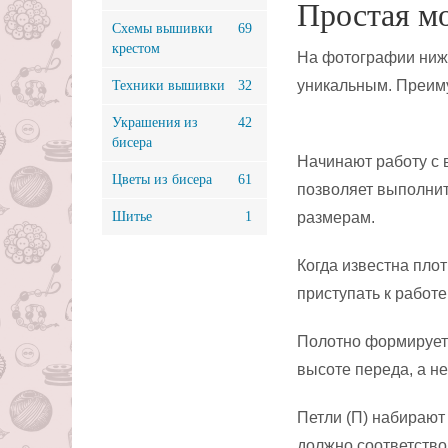
Простая мо
Схемы вышивки
69
крестом
На фотографии ниже
уникальным. Преиму
Техники вышивки
32
Украшения из
42
бисера
Начинают работу с в
Цветы из бисера
61
позволяет выполнит
Шитье
1
размерам.
Когда известна плот
приступать к работе
Полотно формируется
высоте переда, а н
Петли (П) набирают
должно соответствов