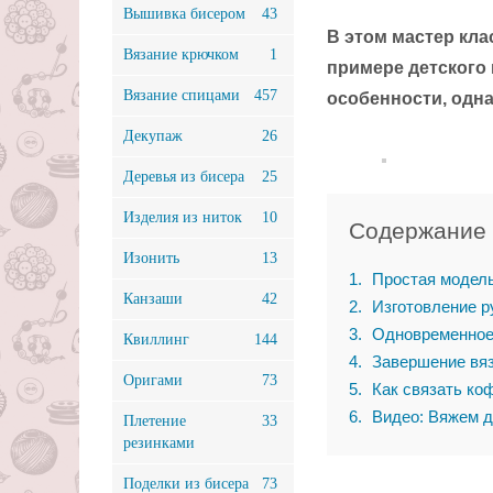
Вышивка бисером
43
В этом мастер кла
Вязание крючком
1
примере детского 
Вязание спицами
457
особенности, одн
Декупаж
26
Деревья из бисера
25
Изделия из ниток
10
Содержание
Изонить
13
1
Простая модель
Канзаши
42
2
Изготовление р
3
Одновременное 
Квиллинг
144
4
Завершение вя
Оригами
73
5
Как связать коф
6
Видео: Вяжем д
Плетение
33
резинками
Поделки из бисера
73