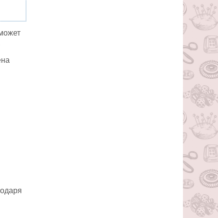
 может
ена
годаря