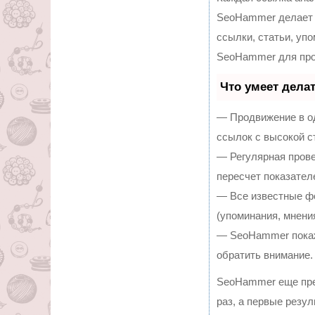
SeoHammer делает 
ссылки, статьи, уп
SeoHammer для про
Что умеет дела
— Продвижение в од
ссылок с высокой с
— Регулярная прове
пересчет показател
— Все известные ф
(упоминания, мнения
— SeoHammer покаже
обратить внимание.
SeoHammer еще пре
раз, а первые резу