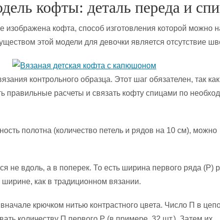
дель кофты: деталь переда и сп
 изображена кофта, способ изготовления которой можно н
ществом этой модели для девочки является отсутствие шв
язания контрольного образца. Этот шаг обязателен, так как
ь правильные расчеты и связать кофту спицами по необх
ность полотна (количество петель и рядов на 10 см), можно
 не вдоль, а в поперек. То есть ширина первого ряда (Р) 
е ширине, как в традиционном вязании.
 вначале крючком нитью контрастного цвета. Число П в цеп
ать количеству П первого Р (в примере, 32 шт.). Затем их