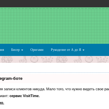
лия
Бисер
Оригами
Рукоделие от А до Я
legram-боте
ния записи клиентов никуда. Мало того, что нужно видеть свое р
иант:
сервис VisitTime.
но
.