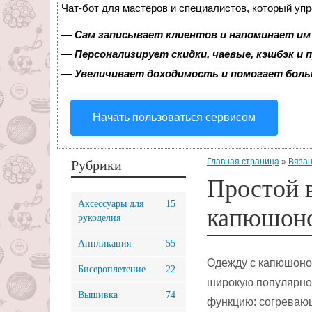
Чат-бот для мастеров и специалистов, который уп
—
Сам записывает клиентов и напоминает им 
—
Персонализирует скидки, чаевые, кэшбэк и
—
Увеличивает доходимость и помогает бол
Начать пользоваться сервисом
Главная страница
»
Вязан
Рубрики
Простой в
Аксессуары для
15
капюшон
рукоделия
Аппликация
55
Одежду с капюшоном
Бисероплетение
22
широкую популярно
Вышивка
74
функцию: согреваю