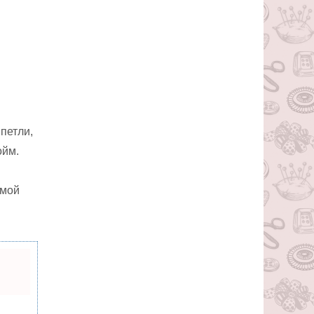
петли,
ойм.
имой