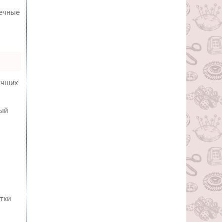
вечные
учших
ный
тки