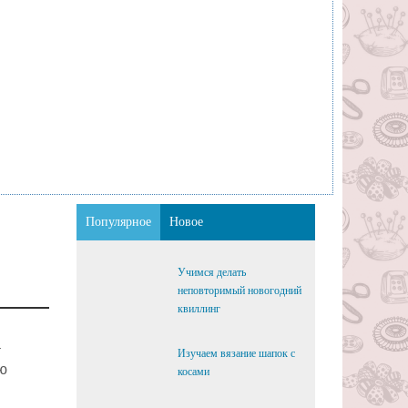
Популярное
Новое
Учимся делать
неповторимый новогодний
квиллинг
а
Изучаем вязание шапок с
ю
косами