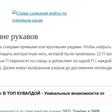
ние рукавов
ь спицами прямыми или круговыми рядами. Чтобы набрать 
тащить контрастную нить, которой были провязаны 12 П пр
е П переносят на спицы и добавляют по одной П с каждой
П). Далее вяжут выбранным узором до достижения необход
ы В ТОП КУВАЛДОЙ - Уникальные возможности от
изируется по трем пакетам оценки:
SEO, Трафик и SMM.