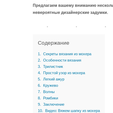
Предлагаем вашему вниманию несколь
невероятные дизайнерские задумки.
Содержание
1
Секреты вязания из мохера
2
Особенности вязания
3
Трилистник
4
Простой узор из мохера
5
Легкий ажур
6
Кружево
7
Волны
8
Ромбики
9
Заключение
10
Видео: Вяжем шапку из мохера