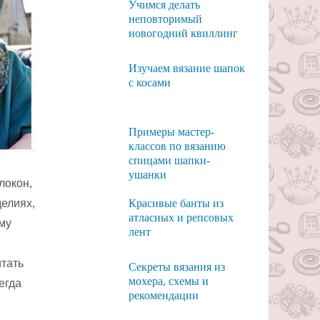
Учимся делать
неповторимый
новогодний квиллинг
Изучаем вязание шапок
с косами
Примеры мастер-
классов по вязанию
спицами шапки-
ушанки
локон,
елиях,
Красивые банты из
атласных и репсовых
му
лент
итать
Секреты вязания из
мохера, схемы и
егда
рекомендации