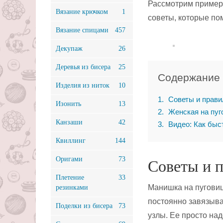
Рассмотрим приме
Вязание крючком
1
советы, которые пом
Вязание спицами
457
Декупаж
26
Деревья из бисера
25
Содержание
Изделия из ниток
10
1
Советы и прави
Изонить
13
2
Женская на пуг
Канзаши
42
3
Видео: Как быс
Квиллинг
144
Оригами
73
Советы и 
Плетение
33
Манишка на пуговиц
резинками
постоянно завязыв
Поделки из бисера
73
узлы. Ее просто над