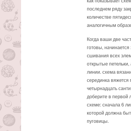
как показывает схе
последнем ряду зак
количестве пятидес
аналогичным образо
Когда ваши две час
готовы, начинается
сшивания всех элем
открытые петельки,
линии. схема вязани
серединка вяжется п
четырнадцать санти
доберите в первой 
схеме: сначала 6 лиц
которой должна быт
пуговицы.