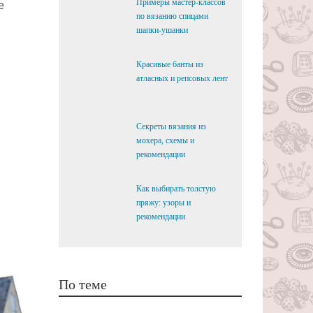
Примеры мастер-классов
е
по вязанию спицами
шапки-ушанки
Красивые банты из
атласных и репсовых лент
Секреты вязания из
мохера, схемы и
рекомендации
Как выбирать толстую
пряжу: узоры и
рекомендации
По теме