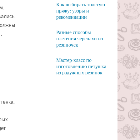
Как выбирать толстую
м.
пряжу: узоры и
вались,
рекомендации
должны
Разные способы
,
плетения черепахи из
резиночек
Мастер-класс по
изготовлению петушка
из радужных резинок
тенка,
орых
дет