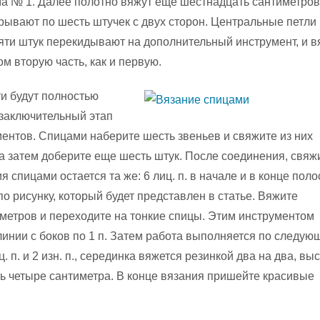
ма № 1. Далее полотно вяжут еще шестнадцать сантиметров,
рывают по шесть штучек с двух сторон. Центральные петли 
яти штук перекидывают на дополнительный инструмент, и в
м вторую часть, как и первую.
ти будут полностью
 заключительный этап
ентов. Спицами наберите шесть звеньев и свяжите из них
 а затем доберите еще шесть штук. После соединения, свяж
я спицами остается та же: 6 лиц. п. в начале и в конце поло
о рисунку, который будет представлен в статье. Вяжите
метров и переходите на тонкие спицы. Этим инструментом
линии с боков по 1 п. Затем работа выполняется по следую
. п. и 2 изн. п., серединка вяжется резинкой два на два, вы
ь четыре сантиметра. В конце вязания пришейте красивые