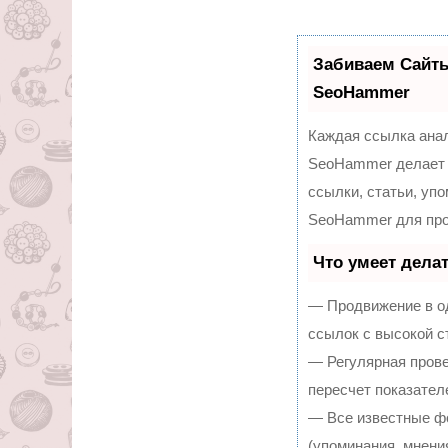
Забиваем Сайт
SeoHammer
Каждая ссылка анал
SeoHammer делает 
ссылки, статьи, уп
SeoHammer для про
Что умеет дела
— Продвижение в од
ссылок с высокой с
— Регулярная прове
пересчет показател
— Все известные ф
(упоминания, мнения