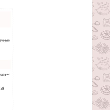
вечные
учших
ный