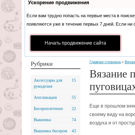
Ускорение продвижения
Если вам трудно попасть на первые места в поиск
появляются уже в течение первых 7 дней. Если ни о
Начать продвижение сайта
Главная страница
»
Вязан
Рубрики
Вязание 
Аксессуары для
15
пуговица
рукоделия
Аппликация
55
Еще в прошлом век
Бисероплетение
22
своему виду на вор
Вышивка
74
воздуха и от просту
Вышивка бисером
43