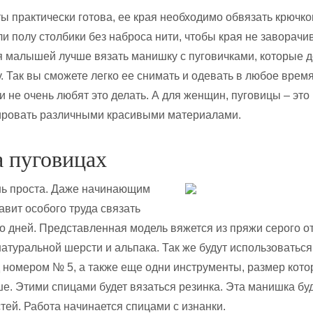
ты практически готова, ее края необходимо обвязать крючко
и полу столбики без наброса нити, чтобы края не заворачи
я малышей лучше вязать манишку с пуговичками, которые 
. Так вы сможете легко ее снимать и одевать в любое время
ти не очень любят это делать. А для женщин, пуговицы – это
ировать различными красивыми материалами.
а пуговицах
нь проста. Даже начинающим
авит особого труда связать
ко дней. Представленная модель вяжется из пряжи серого от
натуральной шерсти и альпака. Так же будут использоваться
 номером № 5, а также еще одни инструменты, размер кот
ше. Этими спицами будет вязаться резинка. Эта манишка бу
стей. Работа начинается спицами с изнанки.