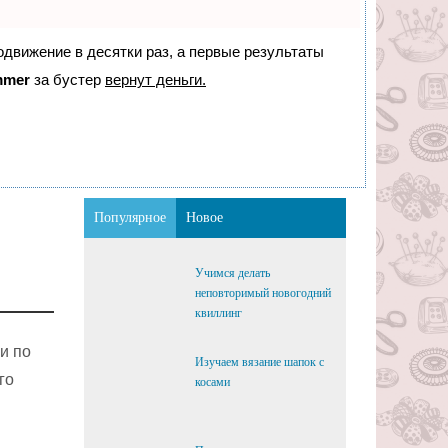
родвижение в десятки раз, а первые результаты
mmer
за бустер
вернут деньги.
Популярное
Новое
Учимся делать
неповторимый новогодний
квиллинг
и по
Изучаем вязание шапок с
го
косами