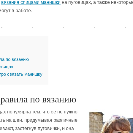
р
вязания спицами манишки
на пуговицах, а также некоторы
огут в работе.
ла по вязанию
овицах
тро связать манишку
правила по вязанию
ах популярна тем, что ее не нужно
ать на шеи, придумывая различные
евают, застегнув пуговички, и она