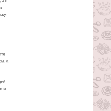
 а в
в
яжут
ите
сы, а
щей
сота