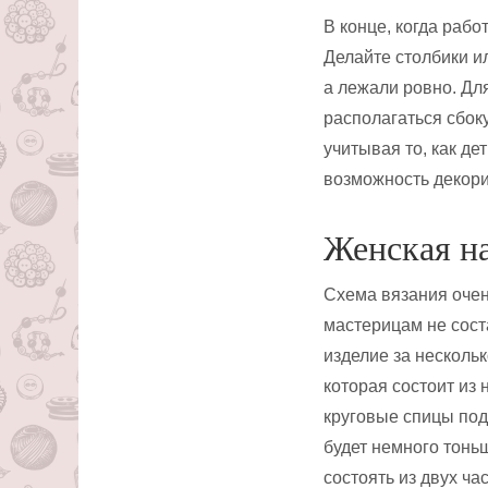
В конце, когда рабо
Делайте столбики ил
а лежали ровно. Дл
располагаться сбоку
учитывая то, как де
возможность декор
Женская н
Схема вязания оче
мастерицам не сост
изделие за несколь
которая состоит из 
круговые спицы под
будет немного тонь
состоять из двух ча