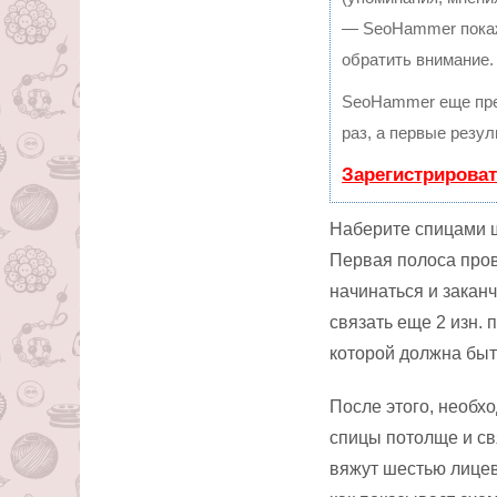
— SeoHammer покаже
обратить внимание.
SeoHammer еще пре
раз, а первые резу
Зарегистрироват
Наберите спицами ш
Первая полоса пров
начинаться и закан
связать еще 2 изн. 
которой должна быт
После этого, необх
спицы потолще и св
вяжут шестью лицев