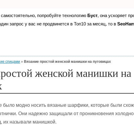
е самостоятельно, попробуйте технологию
Буст
, она ускоряет п
дин запрос у вас не продвинется в Топ10 за месяц, то в
SeoHa
ие спицами
»
Вязание простой женской манишки на пуговицах
простой женской манишки на
х
е было модно носить вязаные шарфики, которые были схож
отнички. Они надежно защищали от проникновения холодно
д, их называли манишкой.