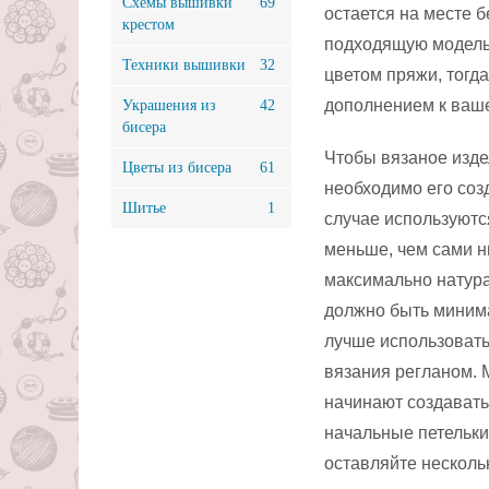
Схемы вышивки
69
остается на месте 
крестом
подходящую модель 
Техники вышивки
32
цветом пряжи, тогд
дополнением к ваше
Украшения из
42
бисера
Чтобы вязаное изде
Цветы из бисера
61
необходимо его соз
Шитье
1
случае используютс
меньше, чем сами н
максимально натурал
должно быть минима
лучше использовать
вязания регланом. 
начинают создавать
начальные петельки
оставляйте несколь