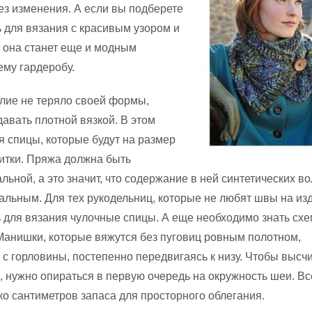
без изменения. А если вы подберете
для вязания с красивым узором и
а она станет еще и модным
му гардеробу.
лие не теряло своей формы,
давать плотной вязкой. В этом
я спицы, которые будут на размер
итки. Пряжа должна быть
ьной, а это значит, что содержание в ней синтетических во
льным. Для тех рукодельниц, которые не любят швы на изд
 для вязания чулочные спицы. А еще необходимо знать схе
Манишки, которые вяжутся без пуговиц ровным полотном,
 с горловины, постепенно передвигаясь к низу. Чтобы высч
, нужно опираться в первую очередь на окружность шеи. Вс
ко сантиметров запаса для просторного облегания.