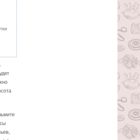
тки
.
удет
жно
ысота
зьмите
осы
ьев,