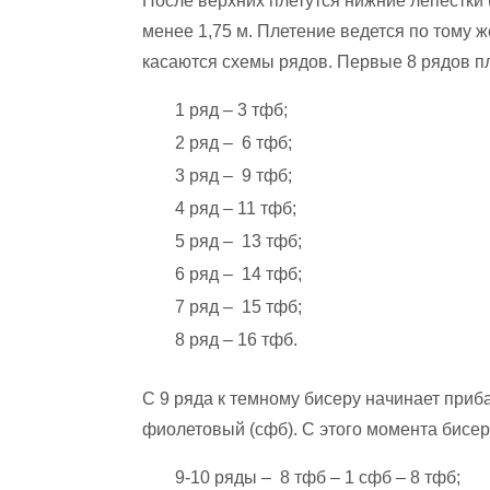
После верхних плетутся нижние лепестки 
менее 1,75 м. Плетение ведется по тому ж
касаются схемы рядов. Первые 8 рядов пл
1 ряд – 3 тфб;
2 ряд – 6 тфб;
3 ряд – 9 тфб;
4 ряд – 11 тфб;
5 ряд – 13 тфб;
6 ряд – 14 тфб;
7 ряд – 15 тфб;
8 ряд – 16 тфб.
С 9 ряда к темному бисеру начинает приб
фиолетовый (сфб). С этого момента бисер
9-10 ряды – 8 тфб – 1 сфб – 8 тфб;