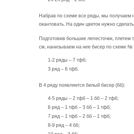
Набрав по схеме все ряды, мы получаем н
окантовать. На один цветок нужно сделать
Подготовив большие лепесточки, плетем т
см, нанизываем на нее бисер по схеме № 
1-2 ряды – 7 тфб;
3 ряд – 6 тфб.
В 4 ряду появляется белый бисер (бб):
4-5 ряды – 2 тфб – 1 бб – 2 тфб;
6 ряд – 1 тфб – 3 бб – 1 тфб;
7 ряд – 1 тфб – 2 бб – 1 тфб;
8-9 ряд – 4 бб;