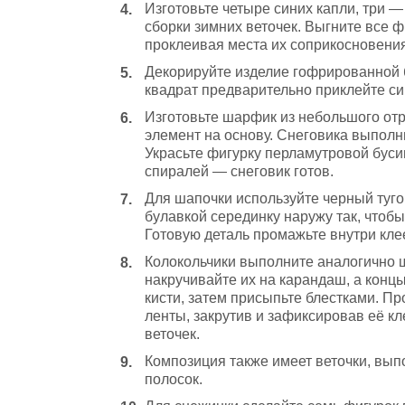
Изготовьте четыре синих капли, три —
сборки зимних веточек. Выгните все 
проклеивая места их соприкосновения
Декорируйте изделие гофрированной б
квадрат предварительно приклейте син
Изготовьте шарфик из небольшого отр
элемент на основу. Снеговика выполни
Украсьте фигурку перламутровой буси
спиралей — снеговик готов.
Для шапочки используйте черный тугой
булавкой серединку наружу так, чтобы
Готовую деталь промажьте внутри кле
Колокольчики выполните аналогично 
накручивайте их на карандаш, а кон
кисти, затем присыпьте блестками. Пр
ленты, закрутив и зафиксировав её кл
веточек.
Композиция также имеет веточки, вып
полосок.