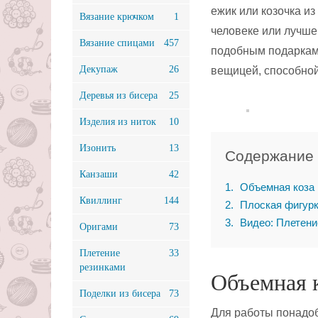
ежик или козочка и
Вязание крючком
1
человеке или лучше
Вязание спицами
457
подобным подаркам,
Декупаж
26
вещицей, способной
Деревья из бисера
25
Изделия из ниток
10
Изонить
13
Содержание
Канзаши
42
1
Объемная коза 
Квиллинг
144
2
Плоская фигурк
3
Видео: Плетени
Оригами
73
Плетение
33
резинками
Объемная к
Поделки из бисера
73
Для работы понадоб