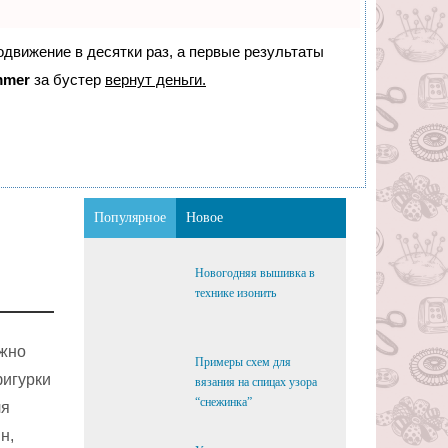
родвижение в десятки раз, а первые результаты
mmer
за бустер
вернут деньги.
Популярное
Новое
Новогодняя вышивка в
технике изонить
ожно
Примеры схем для
фигурки
вязания на спицах узора
“снежинка”
ля
н,