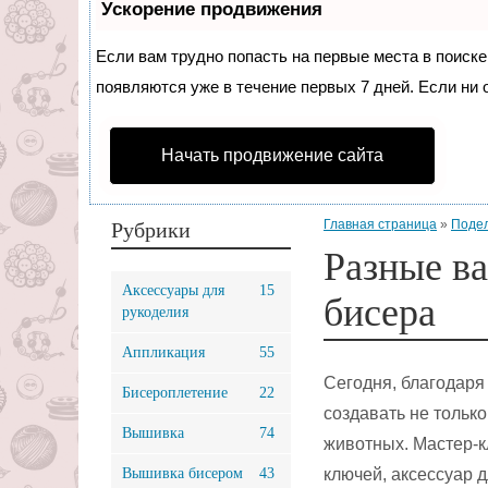
Ускорение продвижения
Если вам трудно попасть на первые места в поиск
появляются уже в течение первых 7 дней. Если ни о
Начать продвижение сайта
Главная страница
»
Подел
Рубрики
Разные ва
Аксессуары для
15
бисера
рукоделия
Аппликация
55
Сегодня, благодаря
Бисероплетение
22
создавать не тольк
Вышивка
74
животных. Мастер-к
Вышивка бисером
43
ключей, аксессуар 