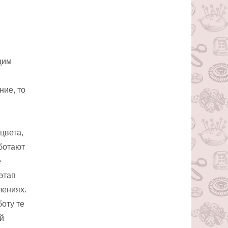
щим
ние, то
цвета,
ботают
е
этап
лениях.
боту те
й