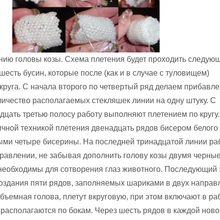
нию головы козы. Схема плетения будет проходить следую
есть бусин, которые после (как и в случае с туловищем)
круга. С начала второго по четвертый ряд делаем прибавле
личество располагаемых стекляшек линии на одну штуку. С
дцать третью полосу работу выполняют плетением по кругу.
ной техникой плетения двенадцать рядов бисером белого 
ыми четыре бисерины. На последней тринадцатой линии ра
равлении, не забывая дополнить голову козы двумя черны
необходимы для сотворения глаз животного. Последующий 
создания пяти рядов, заполняемых шариками в двух направ
бъемная голова, плетут вкруговую, при этом включают в ра
 располагаются по бокам. Через шесть рядов в каждой ново