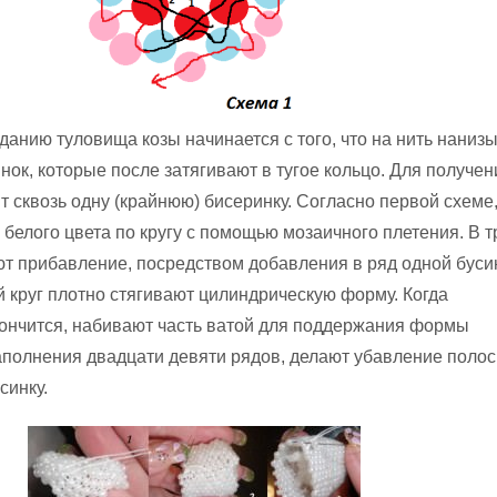
зданию туловища козы начинается с того, что на нить наниз
нок, которые после затягивают в тугое кольцо. Для получен
т сквозь одну (крайнюю) бисеринку. Согласно первой схеме
белого цвета по кругу с помощью мозаичного плетения. В т
ют прибавление, посредством добавления в ряд одной буси
 круг плотно стягивают цилиндрическую форму. Когда
ончится, набивают часть ватой для поддержания формы
аполнения двадцати девяти рядов, делают убавление поло
синку.