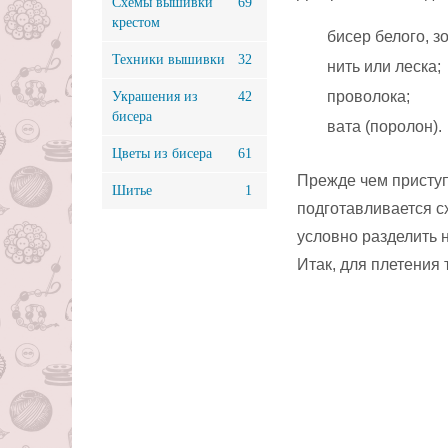
Схемы вышивки
69
крестом
бисер белого, з
Техники вышивки
32
нить или леска;
проволока;
Украшения из
42
бисера
вата (поролон).
Цветы из бисера
61
Прежде чем приступ
Шитье
1
подготавливается с
условно разделить н
Итак, для плетения