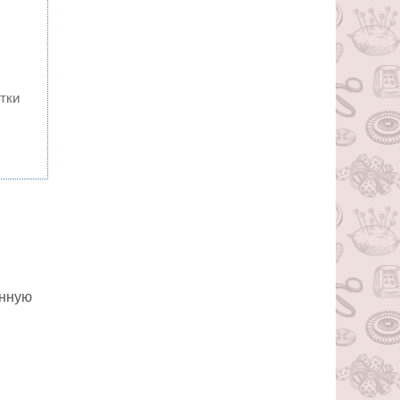
тки
енную