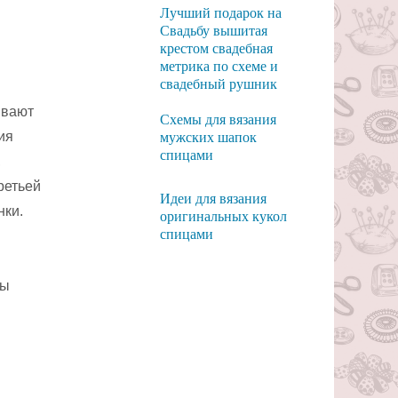
Лучший подарок на
Свадьбу вышитая
крестом свадебная
метрика по схеме и
свадебный рушник
ывают
Схемы для вязания
ия
мужских шапок
спицами
,
ретьей
Идеи для вязания
нки.
оригинальных кукол
спицами
сы