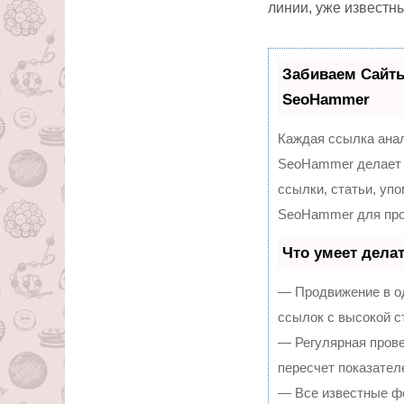
линии, уже известн
Забиваем Сайт
SeoHammer
Каждая ссылка анал
SeoHammer делает 
ссылки, статьи, уп
SeoHammer для про
Что умеет дела
— Продвижение в од
ссылок с высокой с
— Регулярная прове
пересчет показател
— Все известные ф