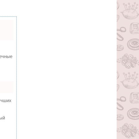
вечные
учших
ный