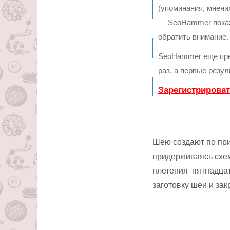
(упоминания, мнения
— SeoHammer покаже
обратить внимание.
SeoHammer еще пре
раз, а первые резу
Зарегистрироват
Шею создают по при
придерживаясь схем
плетения пятнадцат
заготовку шеи и за