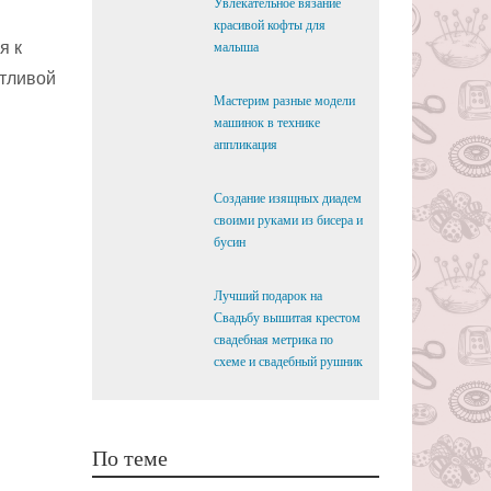
Увлекательное вязание
красивой кофты для
я к
малыша
стливой
Мастерим разные модели
машинок в технике
аппликация
Создание изящных диадем
своими руками из бисера и
бусин
Лучший подарок на
Свадьбу вышитая крестом
свадебная метрика по
схеме и свадебный рушник
По теме