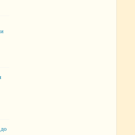
ки
я
 до