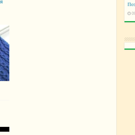
я
Поэ
0