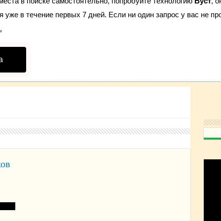
места в поиске самостоятельно, попробуйте технологию
Буст
, 
 уже в течение первых 7 дней. Если ни один запрос у вас не про
.
а
ков