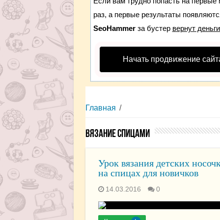
Если вам трудно попасть на первые 
раз, а первые результаты появляются
SeoHammer
за бустер
вернут деньги
Начать продвижение сайт
Главная
/
Вязание спицами
Урок вязания детских носоч
на спицах для новичков
14.03.2016
0