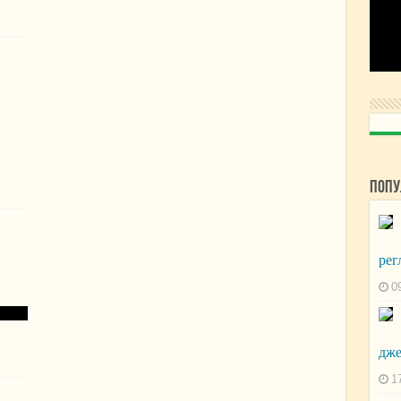
Попу
рег
0
дже
1