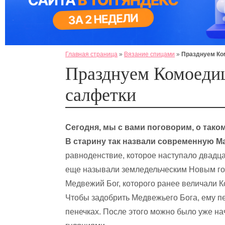
Главная страница
»
Вязание спицами
»
Празднуем Ко
Празднуем Комоеди
салфетки
Сегодня, мы с вами поговорим, о тако
В старину так назвали современную М
равноденствие, которое наступало двадца
еще называли земледельческим Новым годо
Медвежий Бог, которого ранее величали К
Чтобы задобрить Медвежьего Бога, ему п
пенечках. После этого можно было уже н