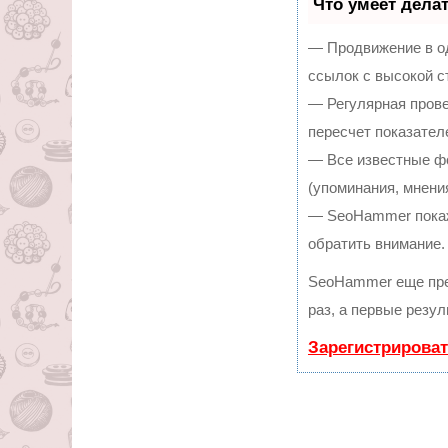
Что умеет дела
— Продвижение в од
ссылок с высокой с
— Регулярная прове
пересчет показател
— Все известные ф
(упоминания, мнения
— SeoHammer покаже
обратить внимание.
SeoHammer еще пре
раз, а первые резу
Зарегистрироват