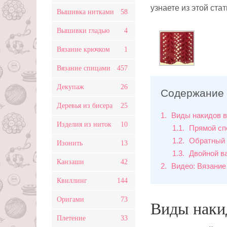
узнаете из этой стат
Вышивка нитками
58
Вышивки гладью
4
Вязание крючком
1
Вязание спицами
457
Декупаж
26
Содержание
Деревья из бисера
25
1
Виды накидов в
Изделия из ниток
10
1.1
Прямой сп
1.2
Обратный 
Изонить
13
1.3
Двойной ва
Канзаши
42
2
Видео: Вязание
Квиллинг
144
Оригами
73
Виды наки
Плетение
33