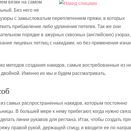
ием вязки на самом
ьный. Без него не
узоры с замысловатым переплетением пряжи, в которых
вить прибавление либо удлинение петелек. Так же они
ательном порядке в ажурных сквозных (английских) узорах,
ание лицевых петлиц с накидами, но без применения изн
ко методов создания накидов, самые востребованные из ни
 двойной. Именно их мы и будем рассматривать.
соб
 из самых распространенных накидов, которым постоянно
ьницы. В большей мере к нему прибегают, когда нужно связ
делать линии рукавов для реглана. Итак, чтобы создать пр
пряжу правой рукой, держащей спицу, и вводите ее по напр