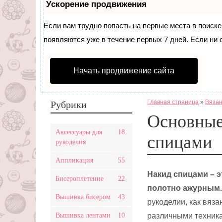
Ускорение продвижения
Если вам трудно попасть на первые места в поиск
появляются уже в течение первых 7 дней. Если ни о
Начать продвижение сайта
Главная страница
»
Вязан
Рубрики
Основные
Аксессуары для
18
спицами
рукоделия
Аппликация
55
Накид спицами – э
Бисероплетение
22
полотно ажурным. 
Вышивка бисером
43
рукоделии, как вяз
Вышивка лентами
10
различными техника