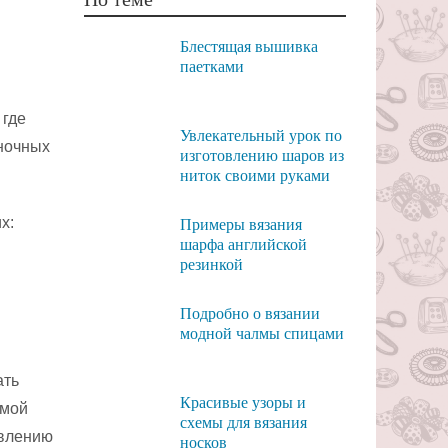
Блестящая вышивка
паетками
 где
Увлекательный урок по
аночных
изготовлению шаров из
ниток своими руками
х:
Примеры вязания
шарфа английской
резинкой
Подробно о вязании
модной чалмы спицами
ать
Красивые узоры и
ямой
схемы для вязания
авлению
носков