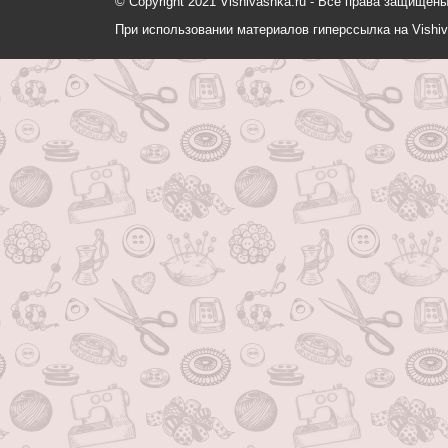
© Copyright 2021 Vishivashka.ru - Все права защи
При использовании материалов гиперссылка на Vishiv