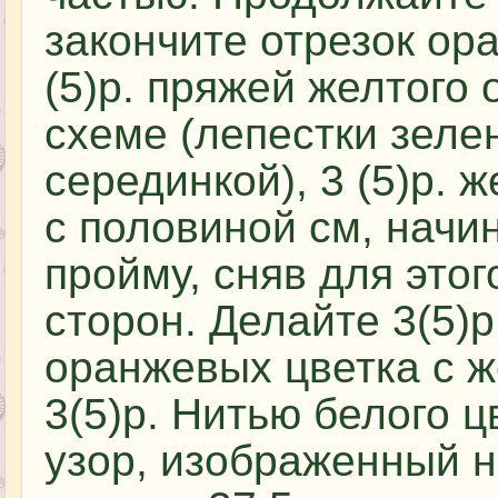
закончите отрезок ор
(5)р. пряжей желтого 
схеме (лепестки зеле
серединкой), 3 (5)р. 
с половиной см, нач
пройму, сняв для этог
сторон. Делайте 3(5)р
оранжевых цветка с ж
3(5)р. Нитью белого ц
узор, изображенный 