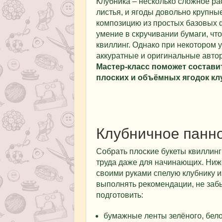
Клубника – несколько сложное рас
листья, и ягоды довольно крупные
композицию из простых базовых ф
умение в скручивании бумаги, чт
квиллинг. Однако при некотором
аккуратные и оригинальные автор
Мастер-класс поможет состави
плоских и объёмных ягодок кл
Клубничное панн
Собрать плоские букеты квиллинг
труда даже для начинающих. Ниже
своими руками спелую клубнику и
выполнять рекомендации, не заб
подготовить:
бумажные ленты зелёного, белог