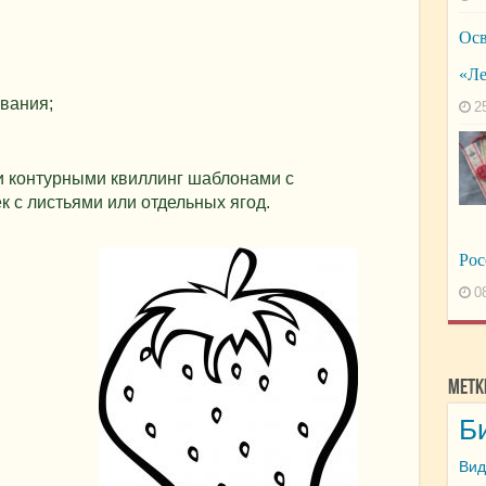
Осв
«Ле
ивания;
2
 контурными квиллинг шаблонами с
 с листьями или отдельных ягод.
Рос
0
Метк
Б
Вид