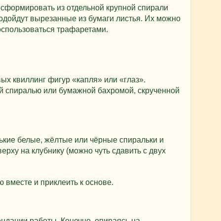
 сформировать из отдельной крупной спирали
одойдут вырезанные из бумаги листья. Их можно
оспользоваться трафаретами.
ых квиллинг фигур «капля» или «глаз».
й спиралью или бумажной бахромой, скрученной
нькие белые, жёлтые или чёрные спиральки и
ерху на клубнику (можно чуть сдавить с двух
 вместе и приклеить к основе.
ндации работы. Конечно, опираясь на