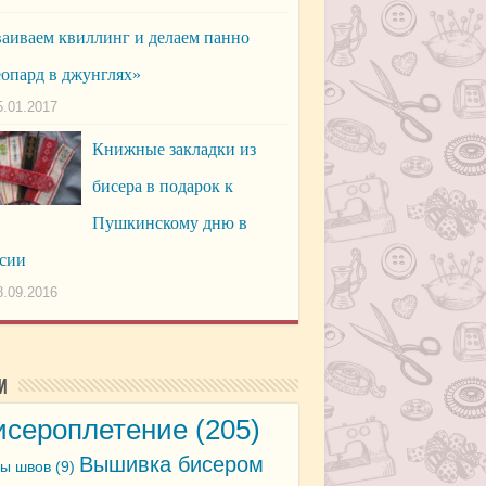
аиваем квиллинг и делаем панно
опард в джунглях»
5.01.2017
Книжные закладки из
бисера в подарок к
Пушкинскому дню в
сии
8.09.2016
и
исероплетение
(205)
Вышивка бисером
ы швов
(9)