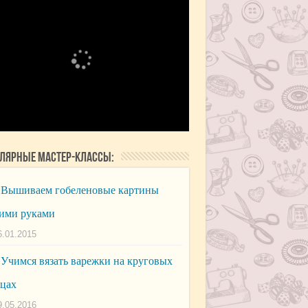
лярные мастер-классы:
Вышиваем гобеленовые картины
ими руками
6.01.2015
Учимся вязать варежки на круговых
цах
9.05.2016