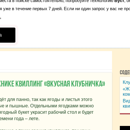
места в поиске самостоятельно, попробуйте технологию
Буст
, 
 уже в течение первых 7 дней. Если ни один запрос у вас не про
.
а
Соде
Кл
ехнике квиллинг «Вкусная клубничка»
«Ж
ко
т для панно, так как ягоды и листья этого
Вид
ные и пышные. Отдельными ягодками можно
кви
годный букет украсит рабочий стол и будет
мени года – лете.