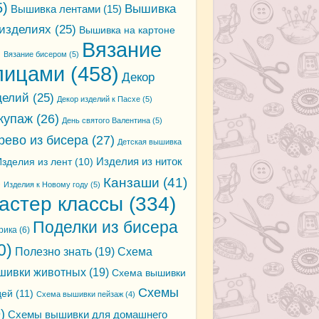
5)
Вышивка
Вышивка лентами
(15)
 изделиях
(25)
Вышивка на картоне
Вязание
)
Вязание бисером
(5)
пицами
(458)
Декор
делий
(25)
Декор изделий к Пасхе
(5)
купаж
(26)
День святого Валентина
(5)
рево из бисера
(27)
Детская вышивка
зделия из лент
(10)
Изделия из ниток
Канзаши
(41)
)
Изделия к Новому году
(5)
астер классы
(334)
Поделки из бисера
рика
(6)
0)
Полезно знать
(19)
Схема
шивки животных
(19)
Схема вышивки
Схемы
дей
(11)
Схема вышивки пейзаж
(4)
)
Схемы вышивки для домашнего