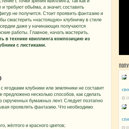
тение с точки зрения квиллинга, так как и
 и требуют объёма, а значит, составить
игур не получится. Стоит проявить фантазию и
обы смастерить «настоящую» клубничку в стиле
 усердии даже у начинающих получаются
ские работы. Главное, начать мастерить.
ть в технике квиллинга композицию из
убники с листиками.
Попу
о
 с ягодками клубники или земляники не составит
сво
 предложено несколько способов, как сделать
1
з скрученных бумажных лент. Следует поэтапно
ывая проявлять фантазию. Что необходимо
спи
о, жёлтого и красного цветов;
0