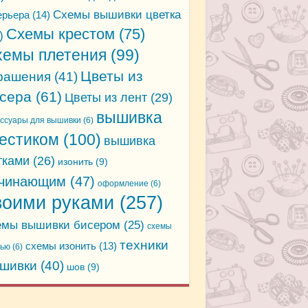
Схемы вышивки цветка
ерьера
(14)
Схемы крестом
(75)
)
хемы плетения
(99)
Цветы из
рашения
(41)
сера
(61)
Цветы из лент
(29)
вышивка
ессуары для вышивки
(6)
естиком
(100)
вышивка
тками
(26)
изонить
(9)
чинающим
(47)
оформление
(6)
воими руками
(257)
емы вышивки бисером
(25)
схемы
техники
схемы изонить
(13)
дью
(6)
шивки
(40)
шов
(9)