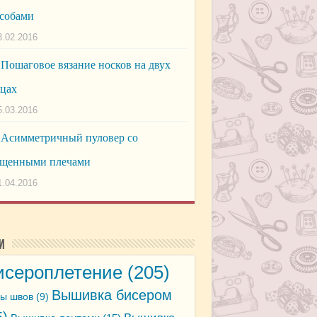
собами
3.02.2016
Пошаговое вязание носков на двух
цах
5.03.2016
Асимметричный пуловер со
щенными плечами
1.04.2016
и
исероплетение
(205)
Вышивка бисером
ы швов
(9)