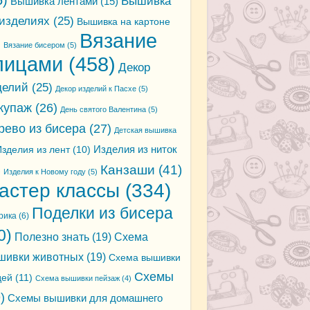
5)
Вышивка
Вышивка лентами
(15)
 изделиях
(25)
Вышивка на картоне
Вязание
)
Вязание бисером
(5)
пицами
(458)
Декор
делий
(25)
Декор изделий к Пасхе
(5)
купаж
(26)
День святого Валентина
(5)
рево из бисера
(27)
Детская вышивка
зделия из лент
(10)
Изделия из ниток
Канзаши
(41)
)
Изделия к Новому году
(5)
астер классы
(334)
Поделки из бисера
рика
(6)
0)
Полезно знать
(19)
Схема
шивки животных
(19)
Схема вышивки
Схемы
дей
(11)
Схема вышивки пейзаж
(4)
)
Схемы вышивки для домашнего