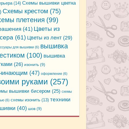
Схемы вышивки цветка
ерьера
(14)
Схемы крестом
(75)
)
хемы плетения
(99)
Цветы из
рашения
(41)
сера
(61)
Цветы из лент
(29)
вышивка
ессуары для вышивки
(6)
естиком
(100)
вышивка
тками
(26)
изонить
(9)
чинающим
(47)
оформление
(6)
воими руками
(257)
емы вышивки бисером
(25)
схемы
техники
схемы изонить
(13)
дью
(6)
шивки
(40)
шов
(9)