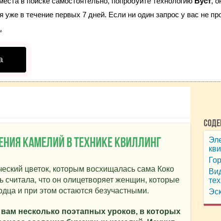
места в поиске самостоятельно, попробуйте технологию
Буст
, 
 уже в течение первых 7 дней. Если ни один запрос у вас не про
.
а
Соде
Эле
ения камелий в технике квиллинг
кви
Гор
ческий цветок, которым восхищалась сама Коко
Вид
 считала, что он олицетворяет женщин, которые
тех
рдца и при этом остаются безучастными.
Эск
вам несколько поэтапных уроков, в которых