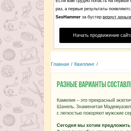
Если вам трудно попасть на первые 
раз, а первые результаты появляются
SeoHammer
за бустер
вернут деньги
Начать продвижение сайт
Главная
/
Квиллинг
/
Разные варианты составл
Камелия – это прекрасный экзоти
Шанель. Знаменитая Мадемуазель
с легкостью покоряют мужские се
Сегодня мы хотим предложить 