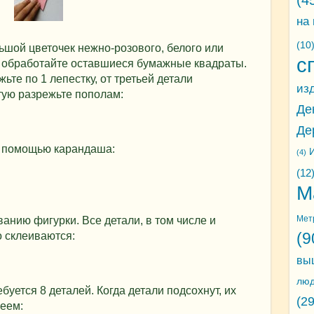
(4
на
(10
ьшой цветочек нежно-розового, белого или
с
е обработайте оставшиеся бумажные квадраты.
ьте по 1 лепестку, от третьей детали
из
ртую разрежьте пополам:
Де
Де
с помощью карандаша:
И
(4)
(12
М
Мет
анию фигурки. Все детали, в том числе и
(9
 склеиваются:
вы
лю
буется 8 деталей. Когда детали подсохнут, их
(29
леем: