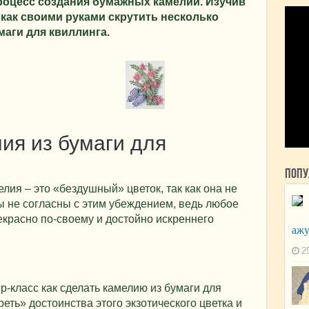
роцесс создания бумажных камелий. Изучив
 как своими руками скрутить несколько
маги для квиллинга.
ия из бумаги для
Попу
лия – это «бездушный» цветок, так как она не
мы не согласны с этим убеждением, ведь любое
красно по-своему и достойно искреннего
ажу
2
р-класс как сделать камелию из бумаги для
еть» достоинства этого экзотического цветка и