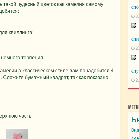
ь такой чудесный цветок как камелия самому
спо
добятся:
0
для квиллинга;
спи
2
 немного терпения.
амелии в классическом стиле вам понадобится 4
спу
. Сложите бумажный квадрат, так как показано
2
Метк
ерхнюю часть:
Б
Вид