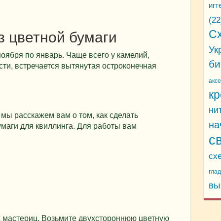
игт
(22
С
з цветной бумаги
Ук
ноября по январь. Чаще всего у камелий,
би
ти, встречается вытянутая остроконечная
акс
кр
ни
мы расскажем вам о том, как сделать
на
маги для квиллинга. Для работы вам
с
сх
гла
вы
 мастериц. Возьмите двухстороннюю цветную