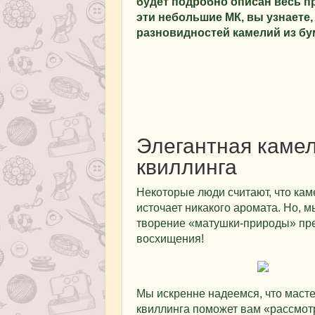
будет подробно описан весь п
эти небольшие МК, вы узнаете,
разновидностей камелий из бу
Элегантная камел
квиллинга
Некоторые люди считают, что каме
источает никакого аромата. Но, 
творение «матушки-природы» пре
восхищения!
Мы искренне надеемся, что масте
квиллинга поможет вам «рассмотр