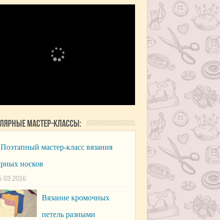
лярные мастер-классы:
Поэтапный мастер-класс вязания
рных носков
5.03.2016
Вязание кромочных
петель разными