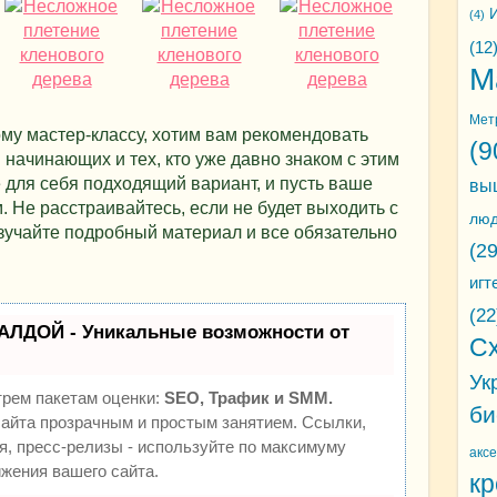
И
(4)
(12
М
Мет
му мастер-классу, хотим вам рекомендовать
(9
начинающих и тех, кто уже давно знаком с этим
для себя подходящий вариант, и пусть ваше
вы
 Не расстраивайтесь, если не будет выходить с
лю
изучайте подробный материал и все обязательно
(29
игт
(22
АЛДОЙ - Уникальные возможности от
С
Ук
трем пакетам оценки:
SEO, Трафик и SMM.
би
йта прозрачным и простым занятием. Ссылки,
я, пресс-релизы - используйте по максимуму
акс
жения вашего сайта.
кр