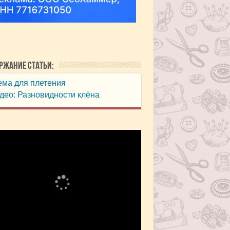
ржание статьи:
ма для плетения
ео: Разновидности клёна