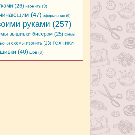
тками
(26)
изонить
(9)
чинающим
(47)
оформление
(6)
воими руками
(257)
емы вышивки бисером
(25)
схемы
техники
схемы изонить
(13)
дью
(6)
шивки
(40)
шов
(9)