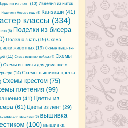
зделия из лент
(10)
Изделия из ниток
Канзаши
(41)
)
Изделия к Новому году
(5)
астер классы
(334)
Поделки из бисера
рика
(6)
0)
Полезно знать
(19)
Схема
шивки животных
(19)
Схема вышивки
Схемы
дей
(11)
Схема вышивки пейзаж
(4)
)
Схемы вышивки для домашнего
Схемы вышивки цветка
ерьера
(14)
Схемы крестом
(75)
)
хемы плетения
(99)
Цветы из
рашения
(41)
сера
(61)
Цветы из лент
(29)
вышивка
ессуары для вышивки
(6)
естиком
(100)
вышивка