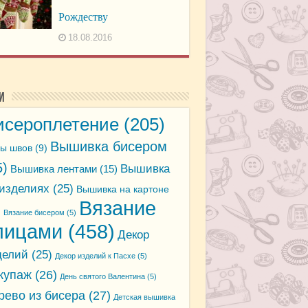
Рождеству
18.08.2016
и
исероплетение
(205)
Вышивка бисером
ы швов
(9)
5)
Вышивка
Вышивка лентами
(15)
 изделиях
(25)
Вышивка на картоне
Вязание
)
Вязание бисером
(5)
пицами
(458)
Декор
делий
(25)
Декор изделий к Пасхе
(5)
купаж
(26)
День святого Валентина
(5)
рево из бисера
(27)
Детская вышивка