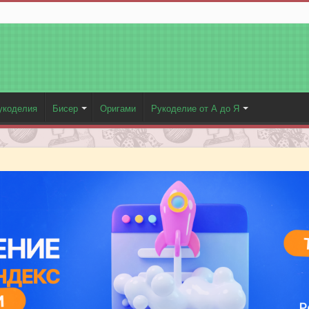
укоделия
Бисер
Оригами
Рукоделие от А до Я