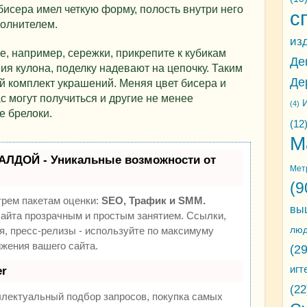
 бисера имел четкую форму, полость внутри него
с
олнителем.
из
е, например, сережки, прикрепите к кубикам
Де
я кулона, поделку надевают на цепочку. Таким
Де
й комплект украшений. Меняя цвет бисера и
ас могут получиться и другие не менее
И
(4)
е брелоки.
(12
М
АЛДОЙ - Уникальные возможности от
Мет
(9
трем пакетам оценки:
SEO, Трафик и SMM.
вы
йта прозрачным и простым занятием. Ссылки,
лю
я, пресс-релизы - используйте по максимуму
жения вашего сайта.
(29
игт
r
(22
ллектуальный подбор запросов, покупка самых