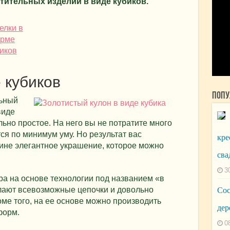
тительных изделий в виде кубиков.
 кубиков
Попу
льный
виде
льно простое. На него вы не потратите много
ся по минимум уму. Но результат вас
кре
тине элегантное украшение, которое можно
сва
3
ра на основе технологии под названием «в
елают всевозможные цепочки и довольно
Сос
ме того, на ее основе можно производить
дер
форм.
0