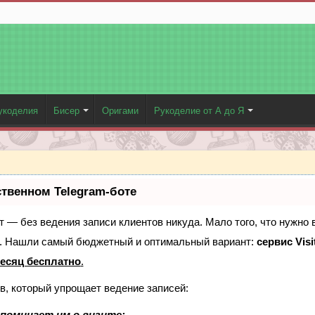
укоделия
Бисер
Оригами
Рукоделие от А до Я
ственном Telegram-боте
ает — без ведения записи клиентов никуда. Мало того, что нужно 
е. Нашли самый бюджетный и оптимальный вариант:
сервис Visi
есяц бесплатно
.
в, который упрощает ведение записей:
поминает им о визите;