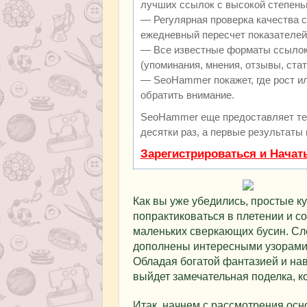
лучших ссылок с высокой степень
— Регулярная проверка качества с
ежедневный пересчет показателей 
— Все известные форматы ссылок:
(упоминания, мнения, отзывы, стат
— SeoHammer покажет, где рост ил
обратить внимание.
SeoHammer еще предоставляет т
десятки раз, а первые результаты
Зарегистрироваться и Начат
Как вы уже убедились, простые ку
попрактиковаться в плетении и с
маленьких сверкающих бусин. Сл
дополнены интересными узорами 
Обладая богатой фантазией и нав
выйдет замечательная поделка, к
Итак, начнем с рассмотрения ос