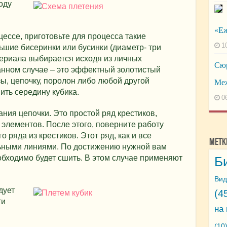
оду
«Еж
цессе, приготовьте для процесса такие
1
шие бисеринки или бусинки (диаметр- три
териала выбирается исходя из личных
Сюр
анном случае – это эффектный золотистый
зы, цепочку, поролон либо любой другой
Меж
ть середину кубика.
0
ания цепочки. Это простой ряд крестиков,
элементов. После этого, поверните работу
 ряда из крестиков. Этот ряд, как и все
Метк
ьными линиями. По достижению нужной вам
обходимо будет сшить. В этом случае применяют
Б
Вид
дует
(4
ти
на
(10