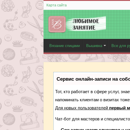
Карта сайта
Вязание спицами
Вышивка
Все для р
Сервис онлайн-записи на соб
Тот, кто работает в сфере услуг, зн
напоминать клиентам о визитах тож
Для новых пользователей
первый м
Чат-бот для мастеров и специалисто
—
Сам записывает клиентов и на