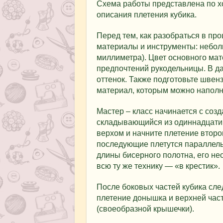
Схема работы представлена по х
описания плетения кубика.
Перед тем, как разобраться в про
материалы и инструменты: неболь
миллиметра). Цвет основного ма
предпочтений рукодельницы. В д
оттенок. Также подготовьте швен
материал, которым можно наполни
Мастер – класс начинается с созд
складывающийся из одиннадцати 
верхом и начните плетение второго
последующие плетутся параллел
длины бисерного полотна, его не
всю ту же технику — «в крестик».
После боковых частей кубика сле
плетение донышка и верхней час
(своеобразной крышечки).