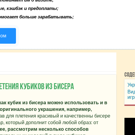
ые, кэшбэк и предоплаты;
омогает больше зарабатывать;
сом
Соде
Укр
етения кубиков из бисера
Вид
игр
как кубик из бисера можно использовать и в
е оригинального украшения, например,
в для плетения красивый и качественны бисере
р, который дополнит собой любой образ: от
ее, рассмотрим несколько способов