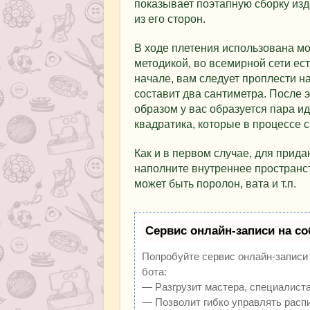
показывает поэтапную сборку изд
из его сторон.
В ходе плетения использована мо
методикой, во всемирной сети ес
начале, вам следует проплести н
составит два сантиметра. После 
образом у вас образуется пара ид
квадратика, которые в процессе с
Как и в первом случае, для прид
наполните внутреннее пространс
может быть поролон, вата и т.п.
Сервис онлайн-записи на со
Попробуйте сервис онлайн-записи V
бота:
— Разгрузит мастера, специалиста
— Позволит гибко управлять распи