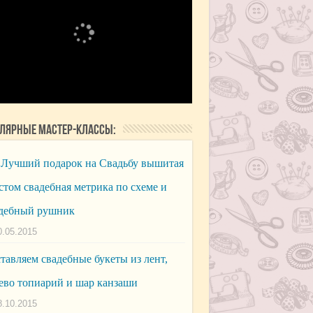
лярные мастер-классы:
Лучший подарок на Свадьбу вышитая
стом свадебная метрика по схеме и
дебный рушник
0.05.2015
тавляем свадебные букеты из лент,
ево топиарий и шар канзаши
8.10.2015