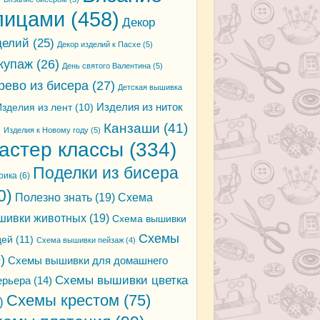
пицами
(458)
Декор
делий
(25)
Декор изделий к Пасхе
(5)
купаж
(26)
День святого Валентина
(5)
рево из бисера
(27)
Детская вышивка
зделия из лент
(10)
Изделия из ниток
Канзаши
(41)
)
Изделия к Новому году
(5)
астер классы
(334)
Поделки из бисера
рика
(6)
0)
Полезно знать
(19)
Схема
шивки животных
(19)
Схема вышивки
Схемы
дей
(11)
Схема вышивки пейзаж
(4)
)
Схемы вышивки для домашнего
Схемы вышивки цветка
ерьера
(14)
Схемы крестом
(75)
)