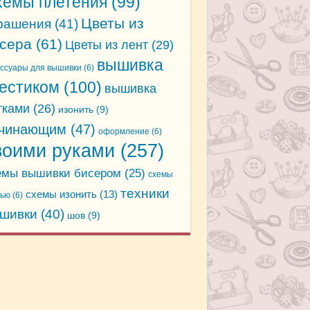
хемы плетения
(99)
Цветы из
рашения
(41)
сера
(61)
Цветы из лент
(29)
вышивка
ессуары для вышивки
(6)
естиком
(100)
вышивка
тками
(26)
изонить
(9)
чинающим
(47)
оформление
(6)
воими руками
(257)
емы вышивки бисером
(25)
схемы
техники
схемы изонить
(13)
дью
(6)
шивки
(40)
шов
(9)