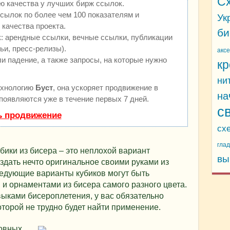
С
ю качества у лучших бирж ссылок.
сылок по более чем 100 показателям и
Ук
качества проекта.
би
 арендные ссылки, вечные ссылки, публикации
ьи, пресс-релизы).
акс
и падение, а также запросы, на которые нужно
кр
ни
ехнологию
Буст
, она ускоряет продвижение в
на
 появляются уже в течение первых 7 дней.
с
ь продвижение
сх
гла
бики из бисера – это неплохой вариант
вы
оздать нечто оригинальное своими руками из
едующие варианты кубиков могут быть
и орнаментами из бисера самого разного цвета.
ыками бисероплетения, у вас обязательно
оторой не трудно будет найти применение.
новных