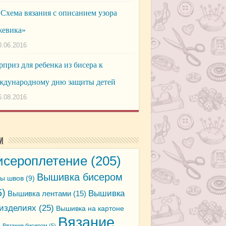
Схема вязания с описанием узора
евика»
0.06.2016
приз для ребенка из бисера к
дународному дню защиты детей
6.08.2016
и
исероплетение
(205)
Вышивка бисером
ы швов
(9)
5)
Вышивка
Вышивка лентами
(15)
 изделиях
(25)
Вышивка на картоне
Вязание
)
Вязание бисером
(5)