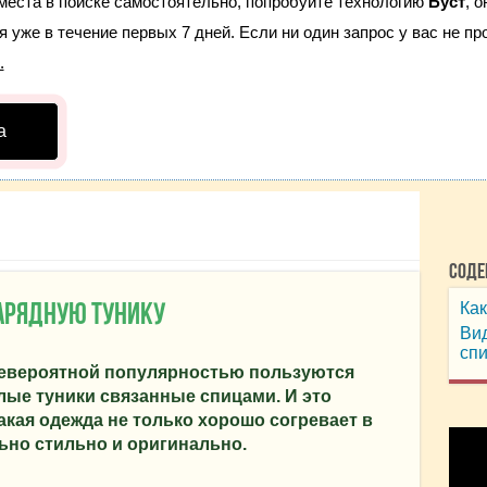
места в поиске самостоятельно, попробуйте технологию
Буст
, 
 уже в течение первых 7 дней. Если ни один запрос у вас не про
.
а
Соде
Как
арядную тунику
Вид
сп
невероятной популярностью пользуются
ые туники связанные спицами. И это
акая одежда не только хорошо согревает в
ьно стильно и оригинально.