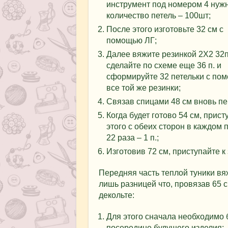
инструмент под номером 4 нуж
количество петель – 100шт;
После этого изготовьте 32 см с
помощью ЛГ;
Далее вяжите резинкой 2Х2 32п
сделайте по схеме еще 36 п. и
сформируйте 32 петельки с по
все той же резинки;
Связав спицами 48 см вновь пе
Когда будет готово 54 см, прис
этого с обеих сторон в каждом 
22 раза – 1 п.;
Изготовив 72 см, приступайте к
Передняя часть теплой туники вяж
лишь разницей что, провязав 65 
декольте:
Для этого сначала необходимо 
посередине будущего изделия;