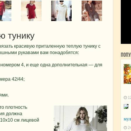
ю тунику
вязать красивую приталенную теплую тунику с
ышными рукавами вам понадобятся:
Попу
 номером 4, и еще одна дополнительная — для
мера 42/44;
ями.
1
то плотность
лия должна
мул
 10х10 см лицевой
2