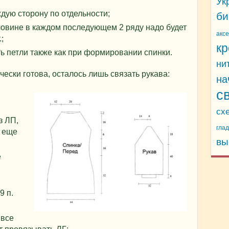
Ук
дую сторону по отдельности;
би
рловине в каждом последующем 2 ряду надо будет
акс
;
кр
ть петли также как при формировании спинки.
ни
ески готова, осталось лишь связать рукава:
на
с
сх
з ЛП,
гла
 еще
вы
е
9 п.
 все