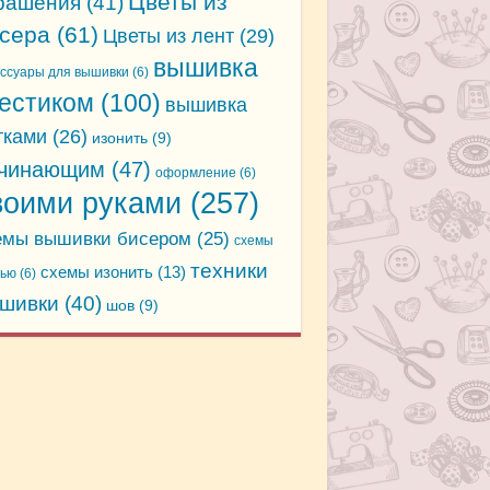
Цветы из
рашения
(41)
сера
(61)
Цветы из лент
(29)
вышивка
ессуары для вышивки
(6)
естиком
(100)
вышивка
тками
(26)
изонить
(9)
чинающим
(47)
оформление
(6)
воими руками
(257)
емы вышивки бисером
(25)
схемы
техники
схемы изонить
(13)
дью
(6)
шивки
(40)
шов
(9)