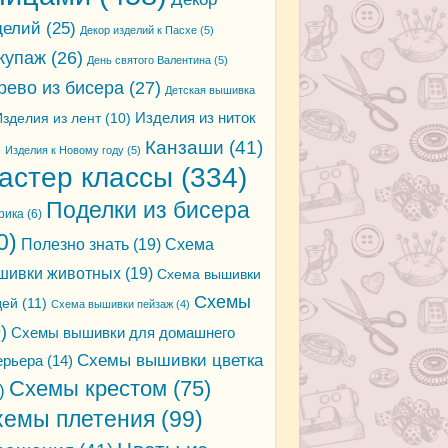
делий
(25)
Декор изделий к Пасхе
(5)
купаж
(26)
День святого Валентина
(5)
рево из бисера
(27)
Детская вышивка
зделия из лент
(10)
Изделия из ниток
Канзаши
(41)
)
Изделия к Новому году
(5)
астер классы
(334)
Поделки из бисера
рика
(6)
0)
Полезно знать
(19)
Схема
шивки животных
(19)
Схема вышивки
Схемы
дей
(11)
Схема вышивки пейзаж
(4)
)
Схемы вышивки для домашнего
Схемы вышивки цветка
ерьера
(14)
Схемы крестом
(75)
)
хемы плетения
(99)