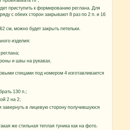
т провязывать ЛГ;
будет приступить к формированию реглана. Для
яду с обеих сторон закрывают 8 раз по 2 п. и 16
62 см, можно будет закрыть петельки.
аного изделия:
реглана;
роны и швы на рукавах.
овыми спицами под номером 4 изготавливается
рать 130 п.;
ой 2 на 2;
и завернуть в лицевую сторону получившуюся
такая же стильная теплая туника как на фото.