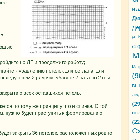
ное
из
Де
Де
.,
И
(4)
(12
мощью
М
рейдите на ЛГ и продолжите работу;
Мет
тупайте к убавлению петелек для реглана: для
(9
последующем 2 рядочке убавьте 2 раза по 2 п. и
вы
 закрытию всех оставшихся петель.
лю
(29
ется по тому же принципу что и спинка. С той
игт
см, нужно будет приступить к формированию
(22
С
будет закрыть 36 петелек, расположенных ровно