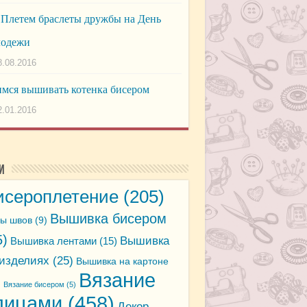
Плетем браслеты дружбы на День
лодежи
8.08.2016
мся вышивать котенка бисером
2.01.2016
и
исероплетение
(205)
Вышивка бисером
ы швов
(9)
5)
Вышивка
Вышивка лентами
(15)
 изделиях
(25)
Вышивка на картоне
Вязание
)
Вязание бисером
(5)
пицами
(458)
Декор