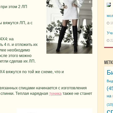
; при этом 2 ЛП
мо
ы вяжутся ЛП, а с
1
Учи
4Х4: на
2
 4 п. и отложить их
алее необходимо
осле этого можно
етли сделав их ЛП.
Метк
Б
4 вяжутся по той же схеме, что и
Вид
(4
вязанных спицами начинается с изготовления
о спинки. Теплая нарядная
туника
также не станет
на
(10
с